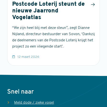
Postcode Loterij steunt de
nieuwe Jaarrond
Vogelatlas
“We zijn heel blij met deze steun”, zegt Dianne
Nijland, directeur-bestuurder van Sovon, ‘Dankzij
de deelnemers van de Postcode Loterij krijgt het
project zo een vliegende start’.
12 maart 2026
Voet
Snel naar
Meld dode / zieke vogel