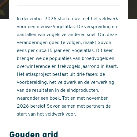
4
of
out
5
of
In december 2026 starten we met het veldwerk
stars
5
voor een nieuwe Vogelatlas. De verspreiding en
stars
aantallen van vogels veranderen snel. Om deze
veranderingen goed te volgen, maakt Sovon
eens per circa 15 jaar een vogelatlas. Dit keer
brengen we de populaties van broedvogels en
overwinterende én trekvogels jaarrond in kaart.
Het atlasproject bestaat uit drie fasen: de
voorbereiding, het veldwerk en de verwerking
van de resultaten in de eindproducten,
waaronder een boek. Tot en met november
2026 bereidt Sovon samen met partners de
start van het veldwerk voor.
Gouden grid