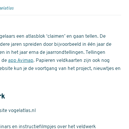
elatlas
gelaars een atlasblok ‘claimen’ en gaan tellen. De
dere jaren spreiden door bijvoorbeeld in één jaar de
n in het jaar erna de jaarrondtellingen. Tellingen
n de
app Avimap
. Papieren veldkaarten zijn ook nog
bsite kun je de voortgang van het project, nieuwtjes en
rk
te vogelatlas.nl
nars en instructiefilmpjes over het veldwerk