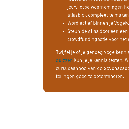
jouw losse waarnemingen help
atlasblok compleet te maken
Word actief binnen je Vogelw
Steun de atlas door een een
crowdfundingactie voor het a
Twijfel je of je genoeg vogelkenn
quizzen
kun je je kennis testen. W
cursusaanbod van de Sovonacadem
tellingen goed te determineren.