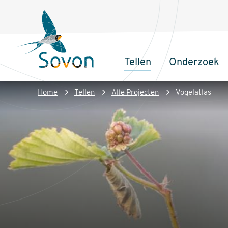
Overslaan
Secundair
en
menu
naar
de
Tellen
Onderzoek
inhoud
Sovon
Hoofdnaviga
gaan
Homepage
Kruimelpad
Home
Tellen
Alle Projecten
Vogelatlas