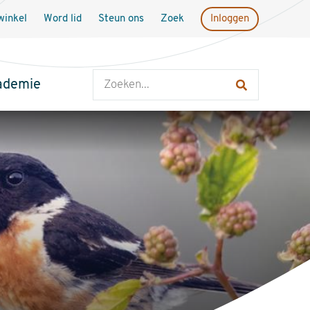
inkel
Word lid
Steun ons
Zoek
Inloggen
Zoeken
ademie