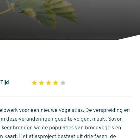
Tijd
1
2
3
4
5
4
out
of
ldwerk voor een nieuwe Vogelatlas. De verspreiding en
5
 Om deze veranderingen goed te volgen, maakt Sovon
stars
Dit keer brengen we de populaties van broedvogels en
 kaart. Het atlasproject bestaat uit drie fasen: de