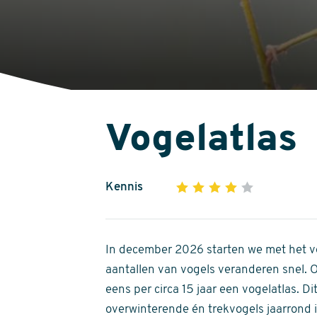
Vogelatlas
Kennis
1
2
3
4
5
4
out
of
In december 2026 starten we met het ve
5
aantallen van vogels veranderen snel.
stars
eens per circa 15 jaar een vogelatlas. 
overwinterende én trekvogels jaarrond in