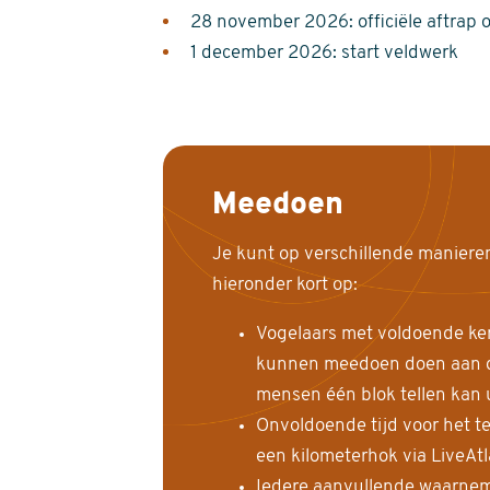
28 november 2026: officiële aftrap 
1 december 2026: start veldwerk
Meedoen
Je kunt op verschillende maniere
hieronder kort op:
Vogelaars met voldoende ke
kunnen meedoen doen aan de
mensen één blok tellen kan 
Onvoldoende tijd voor het te
een kilometerhok via LiveAt
Iedere aanvullende waarnem