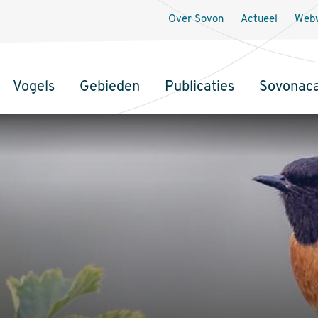
Over Sovon
Actueel
Webw
Vogels
Gebieden
Publicaties
Sovonac
tie