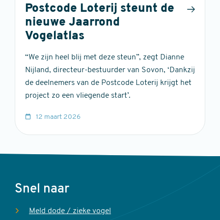
Postcode Loterij steunt de
nieuwe Jaarrond
Vogelatlas
“We zijn heel blij met deze steun”, zegt Dianne
Nijland, directeur-bestuurder van Sovon, ‘Dankzij
de deelnemers van de Postcode Loterij krijgt het
project zo een vliegende start’.
12 maart 2026
Voet
Snel naar
Meld dode / zieke vogel