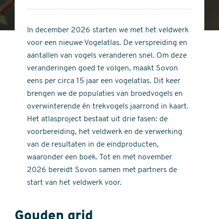
4
of
out
5
of
In december 2026 starten we met het veldwerk
stars
5
voor een nieuwe Vogelatlas. De verspreiding en
stars
aantallen van vogels veranderen snel. Om deze
veranderingen goed te volgen, maakt Sovon
eens per circa 15 jaar een vogelatlas. Dit keer
brengen we de populaties van broedvogels en
overwinterende én trekvogels jaarrond in kaart.
Het atlasproject bestaat uit drie fasen: de
voorbereiding, het veldwerk en de verwerking
van de resultaten in de eindproducten,
waaronder een boek. Tot en met november
2026 bereidt Sovon samen met partners de
start van het veldwerk voor.
Gouden grid