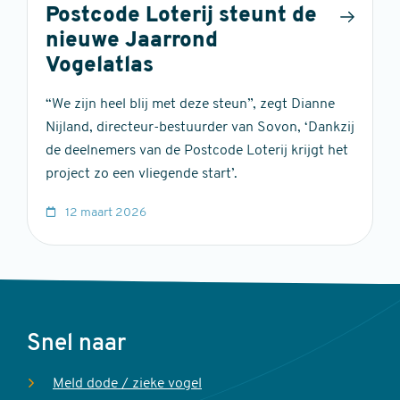
Postcode Loterij steunt de
nieuwe Jaarrond
Vogelatlas
“We zijn heel blij met deze steun”, zegt Dianne
Nijland, directeur-bestuurder van Sovon, ‘Dankzij
de deelnemers van de Postcode Loterij krijgt het
project zo een vliegende start’.
12 maart 2026
Voet
Snel naar
Meld dode / zieke vogel