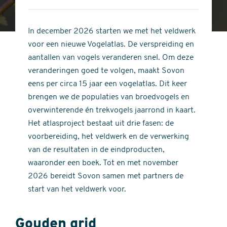
4
of
out
5
of
In december 2026 starten we met het veldwerk
stars
5
voor een nieuwe Vogelatlas. De verspreiding en
stars
aantallen van vogels veranderen snel. Om deze
veranderingen goed te volgen, maakt Sovon
eens per circa 15 jaar een vogelatlas. Dit keer
brengen we de populaties van broedvogels en
overwinterende én trekvogels jaarrond in kaart.
Het atlasproject bestaat uit drie fasen: de
voorbereiding, het veldwerk en de verwerking
van de resultaten in de eindproducten,
waaronder een boek. Tot en met november
2026 bereidt Sovon samen met partners de
start van het veldwerk voor.
Gouden grid