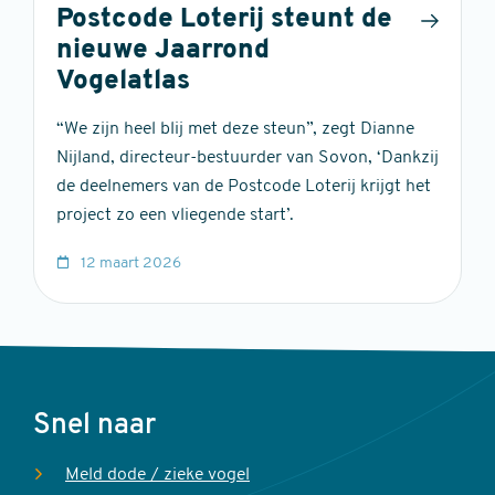
Postcode Loterij steunt de
nieuwe Jaarrond
Vogelatlas
“We zijn heel blij met deze steun”, zegt Dianne
Nijland, directeur-bestuurder van Sovon, ‘Dankzij
de deelnemers van de Postcode Loterij krijgt het
project zo een vliegende start’.
12 maart 2026
Voet
Snel naar
Meld dode / zieke vogel