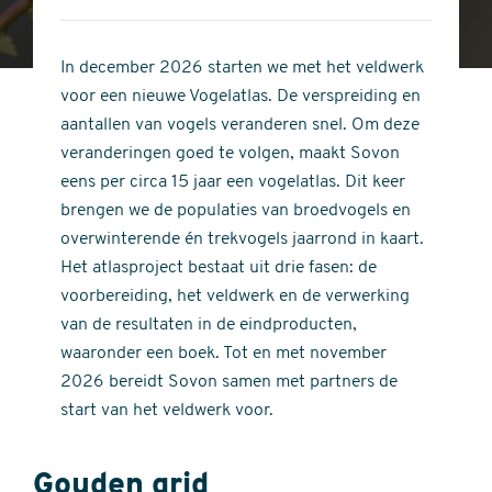
4
of
out
5
of
In december 2026 starten we met het veldwerk
stars
5
voor een nieuwe Vogelatlas. De verspreiding en
stars
aantallen van vogels veranderen snel. Om deze
veranderingen goed te volgen, maakt Sovon
eens per circa 15 jaar een vogelatlas. Dit keer
brengen we de populaties van broedvogels en
overwinterende én trekvogels jaarrond in kaart.
Het atlasproject bestaat uit drie fasen: de
voorbereiding, het veldwerk en de verwerking
van de resultaten in de eindproducten,
waaronder een boek. Tot en met november
2026 bereidt Sovon samen met partners de
start van het veldwerk voor.
Gouden grid