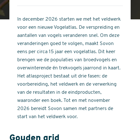
4
of
out
5
of
In december 2026 starten we met het veldwerk
stars
5
voor een nieuwe Vogelatlas. De verspreiding en
stars
aantallen van vogels veranderen snel. Om deze
veranderingen goed te volgen, maakt Sovon
eens per circa 15 jaar een vogelatlas. Dit keer
brengen we de populaties van broedvogels en
overwinterende én trekvogels jaarrond in kaart.
Het atlasproject bestaat uit drie fasen: de
voorbereiding, het veldwerk en de verwerking
van de resultaten in de eindproducten,
waaronder een boek. Tot en met november
2026 bereidt Sovon samen met partners de
start van het veldwerk voor.
Gouden grid