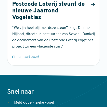
Postcode Loterij steunt de
nieuwe Jaarrond
Vogelatlas
“We zijn heel blij met deze steun”, zegt Dianne
Nijland, directeur-bestuurder van Sovon, ‘Dankzij
de deelnemers van de Postcode Loterij krijgt het
project zo een vliegende start’.
12 maart 2026
Voet
Snel naar
Meld dode / zieke vogel