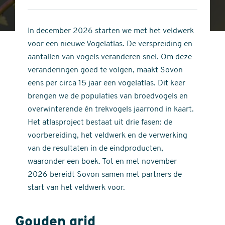
4
of
out
5
of
In december 2026 starten we met het veldwerk
stars
5
voor een nieuwe Vogelatlas. De verspreiding en
stars
aantallen van vogels veranderen snel. Om deze
veranderingen goed te volgen, maakt Sovon
eens per circa 15 jaar een vogelatlas. Dit keer
brengen we de populaties van broedvogels en
overwinterende én trekvogels jaarrond in kaart.
Het atlasproject bestaat uit drie fasen: de
voorbereiding, het veldwerk en de verwerking
van de resultaten in de eindproducten,
waaronder een boek. Tot en met november
2026 bereidt Sovon samen met partners de
start van het veldwerk voor.
Gouden grid