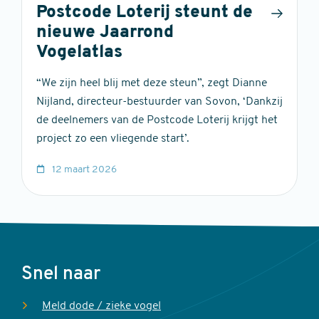
Postcode Loterij steunt de
nieuwe Jaarrond
Vogelatlas
“We zijn heel blij met deze steun”, zegt Dianne
Nijland, directeur-bestuurder van Sovon, ‘Dankzij
de deelnemers van de Postcode Loterij krijgt het
project zo een vliegende start’.
12 maart 2026
Voet
Snel naar
Meld dode / zieke vogel