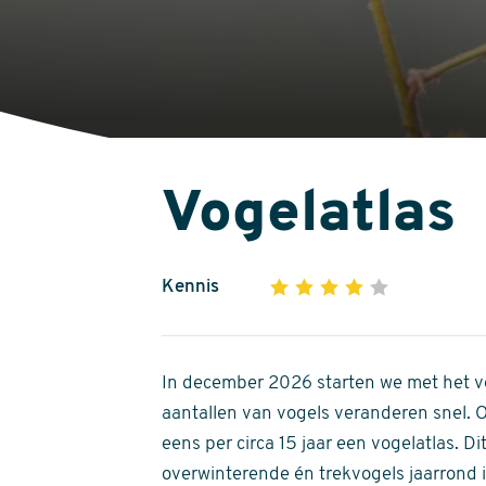
Vogelatlas
Kennis
1
2
3
4
5
4
out
of
In december 2026 starten we met het ve
5
aantallen van vogels veranderen snel.
stars
eens per circa 15 jaar een vogelatlas. 
overwinterende én trekvogels jaarrond in