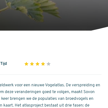
Tijd
1
2
3
4
5
4
out
of
ldwerk voor een nieuwe Vogelatlas. De verspreiding en
5
 Om deze veranderingen goed te volgen, maakt Sovon
stars
Dit keer brengen we de populaties van broedvogels en
 kaart. Het atlasproject bestaat uit drie fasen: de