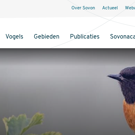
Over Sovon
Actueel
Webw
Vogels
Gebieden
Publicaties
Sovonac
tie