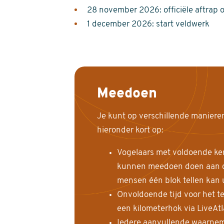
28 november 2026: officiële aftrap 
1 december 2026: start veldwerk
Meedoen
Je kunt op verschillende maniere
hieronder kort op:
Vogelaars met voldoende ke
kunnen meedoen doen aan de
mensen één blok tellen kan 
Onvoldoende tijd voor het te
een kilometerhok via LiveAt
Iedere aanvullende waarnem