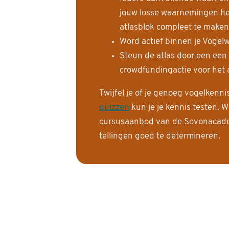
jouw losse waarnemingen help
atlasblok compleet te maken
Word actief binnen je Vogelw
Steun de atlas door een een
crowdfundingactie voor het a
Twijfel je of je genoeg vogelkenn
quizzen
kun je je kennis testen. W
cursusaanbod van de Sovonacadem
tellingen goed te determineren.