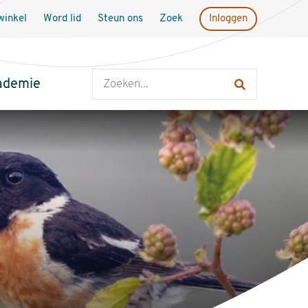
inkel
Word lid
Steun ons
Zoek
Inloggen
Zoeken
ademie