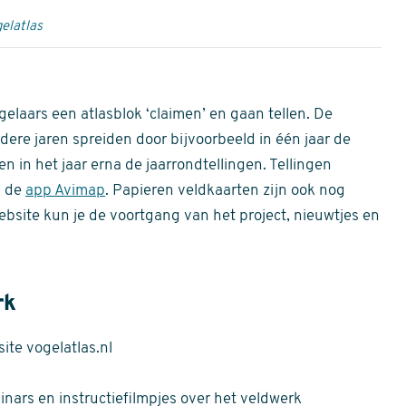
elatlas
gelaars een atlasblok ‘claimen’ en gaan tellen. De
dere jaren spreiden door bijvoorbeeld in één jaar de
n in het jaar erna de jaarrondtellingen. Tellingen
n de
app Avimap
. Papieren veldkaarten zijn ook nog
bsite kun je de voortgang van het project, nieuwtjes en
rk
te vogelatlas.nl
nars en instructiefilmpjes over het veldwerk