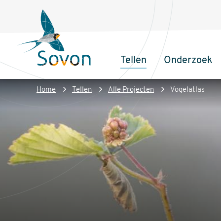
Overslaan
Secundair
en
menu
naar
de
Tellen
Onderzoek
inhoud
Sovon
Hoofdnaviga
gaan
Homepage
Kruimelpad
Home
Tellen
Alle Projecten
Vogelatlas