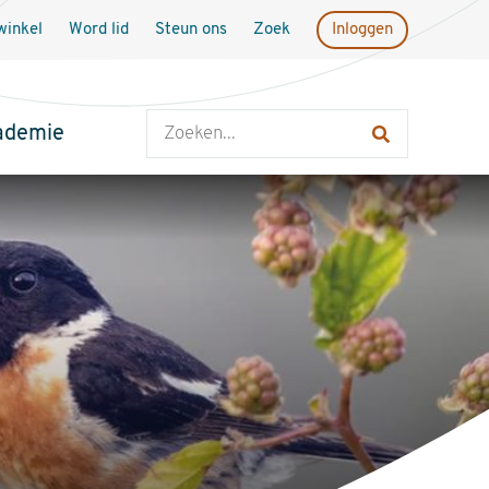
inkel
Word lid
Steun ons
Zoek
Inloggen
Zoeken
ademie