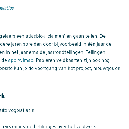
elatlas
gelaars een atlasblok ‘claimen’ en gaan tellen. De
dere jaren spreiden door bijvoorbeeld in één jaar de
n in het jaar erna de jaarrondtellingen. Tellingen
n de
app Avimap
. Papieren veldkaarten zijn ook nog
bsite kun je de voortgang van het project, nieuwtjes en
rk
te vogelatlas.nl
nars en instructiefilmpjes over het veldwerk