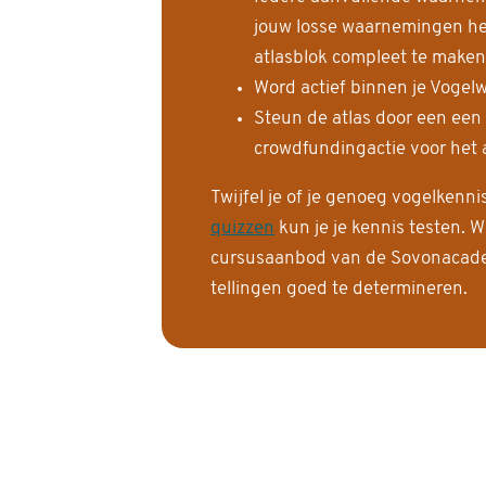
jouw losse waarnemingen help
atlasblok compleet te maken
Word actief binnen je Vogelw
Steun de atlas door een een
crowdfundingactie voor het a
Twijfel je of je genoeg vogelkenn
quizzen
kun je je kennis testen. W
cursusaanbod van de Sovonacadem
tellingen goed te determineren.