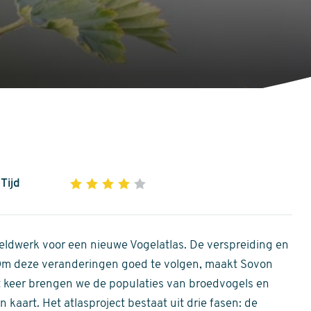
Tijd
1
2
3
4
5
4
out
of
ldwerk voor een nieuwe Vogelatlas. De verspreiding en
5
 Om deze veranderingen goed te volgen, maakt Sovon
stars
Dit keer brengen we de populaties van broedvogels en
 kaart. Het atlasproject bestaat uit drie fasen: de