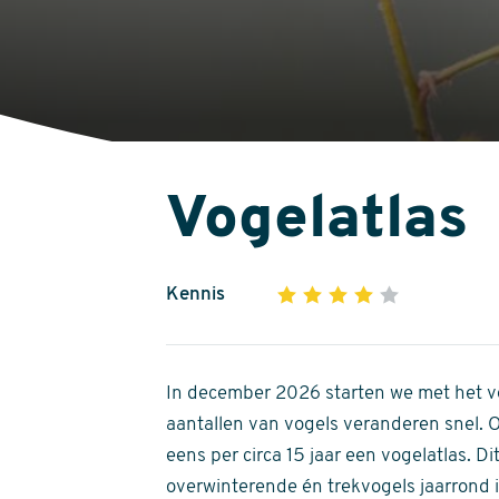
Vogelatlas
Kennis
1
2
3
4
5
4
out
of
In december 2026 starten we met het ve
5
aantallen van vogels veranderen snel.
stars
eens per circa 15 jaar een vogelatlas. 
overwinterende én trekvogels jaarrond in