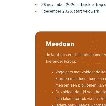
28 november 2026: officiële aftrap 
1 december 2026: start veldwerk
Meedoen
Je kunt op verschillende maniere
hieronder kort op:
Vogelaars met voldoende ke
kunnen meedoen doen aan de
mensen één blok tellen kan 
Onvoldoende tijd voor het te
een kilometerhok via LiveAt
Iedere aanvullende waarnem