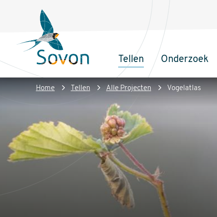
Overslaan
Secundair
en
menu
naar
de
Tellen
Onderzoek
inhoud
Sovon
Hoofdnaviga
gaan
Homepage
Kruimelpad
Home
Tellen
Alle Projecten
Vogelatlas