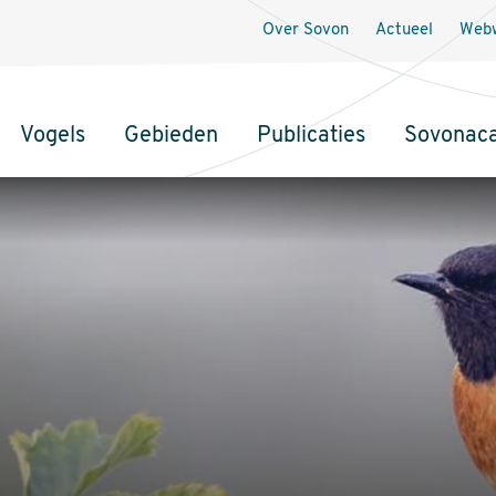
Over Sovon
Actueel
Webw
Vogels
Gebieden
Publicaties
Sovonac
tie