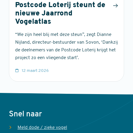
Postcode Loterij steunt de
nieuwe Jaarrond
Vogelatlas
“We zijn heel blij met deze steun”, zegt Dianne
Nijland, directeur-bestuurder van Sovon, ‘Dankzij
de deelnemers van de Postcode Loterij krijgt het
project zo een vliegende start’.
12 maart 2026
Voet
Snel naar
Meld dode / zieke vogel