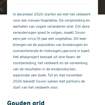
4
of
out
5
of
In december 2026 starten we met het veldwerk
stars
5
voor een nieuwe Vogelatlas. De verspreiding en
stars
aantallen van vogels veranderen snel. Om deze
veranderingen goed te volgen, maakt Sovon
eens per circa 15 jaar een vogelatlas. Dit keer
brengen we de populaties van broedvogels en
overwinterende én trekvogels jaarrond in kaart.
Het atlasproject bestaat uit drie fasen: de
voorbereiding, het veldwerk en de verwerking
van de resultaten in de eindproducten,
waaronder een boek. Tot en met november
2026 bereidt Sovon samen met partners de
start van het veldwerk voor.
Gouden grid