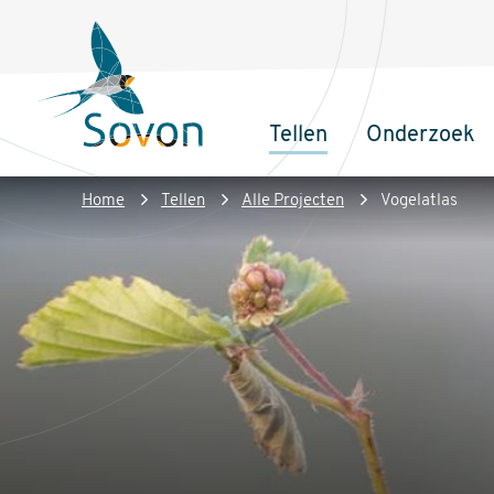
Overslaan
Secundair
en
menu
naar
de
Tellen
Onderzoek
inhoud
Sovon
Hoofdnaviga
gaan
Homepage
Kruimelpad
Home
Tellen
Alle Projecten
Vogelatlas