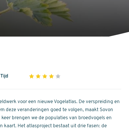
Tijd
1
2
3
4
5
4
out
of
ldwerk voor een nieuwe Vogelatlas. De verspreiding en
5
 Om deze veranderingen goed te volgen, maakt Sovon
stars
Dit keer brengen we de populaties van broedvogels en
 kaart. Het atlasproject bestaat uit drie fasen: de