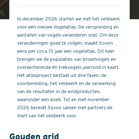
4
of
out
5
of
In december 2026 starten we met het veldwerk
stars
5
voor een nieuwe Vogelatlas. De verspreiding en
stars
aantallen van vogels veranderen snel. Om deze
veranderingen goed te volgen, maakt Sovon
eens per circa 15 jaar een vogelatlas. Dit keer
brengen we de populaties van broedvogels en
overwinterende én trekvogels jaarrond in kaart.
Het atlasproject bestaat uit drie fasen: de
voorbereiding, het veldwerk en de verwerking
van de resultaten in de eindproducten,
waaronder een boek. Tot en met november
2026 bereidt Sovon samen met partners de
start van het veldwerk voor.
Gouden grid