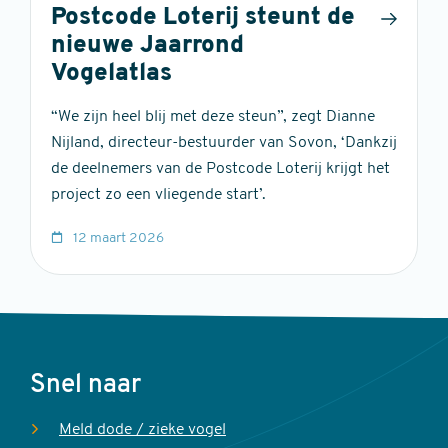
Postcode Loterij steunt de
nieuwe Jaarrond
Vogelatlas
“We zijn heel blij met deze steun”, zegt Dianne
Nijland, directeur-bestuurder van Sovon, ‘Dankzij
de deelnemers van de Postcode Loterij krijgt het
project zo een vliegende start’.
12 maart 2026
Voet
Snel naar
Meld dode / zieke vogel