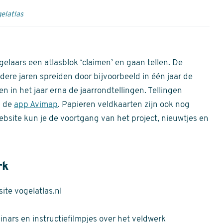
elatlas
gelaars een atlasblok ‘claimen’ en gaan tellen. De
dere jaren spreiden door bijvoorbeeld in één jaar de
n in het jaar erna de jaarrondtellingen. Tellingen
n de
app Avimap
. Papieren veldkaarten zijn ook nog
bsite kun je de voortgang van het project, nieuwtjes en
rk
te vogelatlas.nl
nars en instructiefilmpjes over het veldwerk