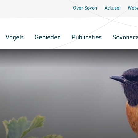
Over Sovon
Actueel
Webw
Vogels
Gebieden
Publicaties
Sovonac
tie