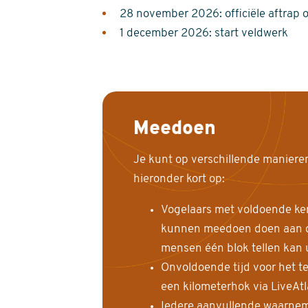
28 november 2026: officiële aftrap 
1 december 2026: start veldwerk
Meedoen
Je kunt op verschillende maniere
hieronder kort op:
Vogelaars met voldoende ke
kunnen meedoen doen aan de
mensen één blok tellen kan 
Onvoldoende tijd voor het te
een kilometerhok via LiveAt
Iedere aanvullende waarnem