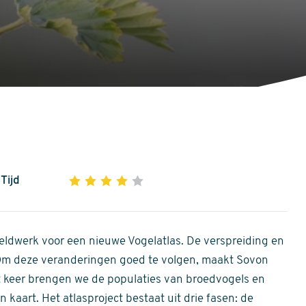
Tijd
1
2
3
4
5
4
out
of
ldwerk voor een nieuwe Vogelatlas. De verspreiding en
5
 Om deze veranderingen goed te volgen, maakt Sovon
stars
Dit keer brengen we de populaties van broedvogels en
 kaart. Het atlasproject bestaat uit drie fasen: de