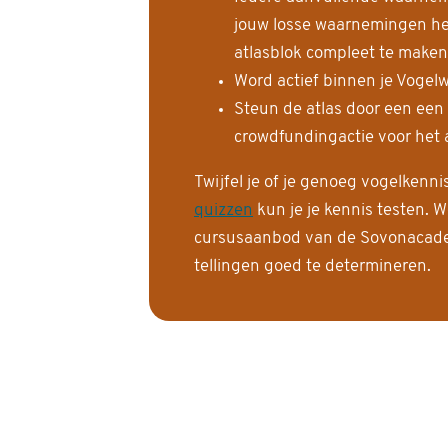
jouw losse waarnemingen help
atlasblok compleet te maken
Word actief binnen je Vogelw
Steun de atlas door een een
crowdfundingactie voor het a
Twijfel je of je genoeg vogelkenn
quizzen
kun je je kennis testen. W
cursusaanbod van de Sovonacadem
tellingen goed te determineren.