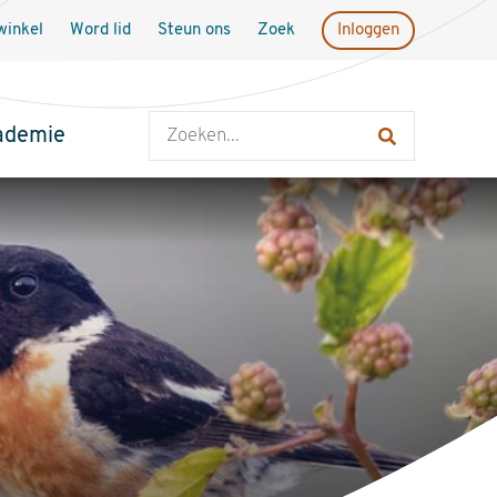
inkel
Word lid
Steun ons
Zoek
Inloggen
Zoeken
ademie