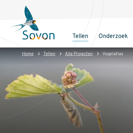
Overslaan
Secundair
en
menu
naar
de
Tellen
Onderzoek
inhoud
Sovon
Hoofdnaviga
gaan
Homepage
Kruimelpad
Home
Tellen
Alle Projecten
Vogelatlas