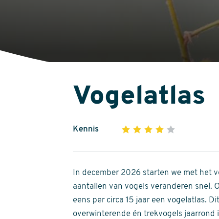
Vogelatlas
Kennis
1
2
3
4
5
4
out
of
In december 2026 starten we met het ve
5
aantallen van vogels veranderen snel.
stars
eens per circa 15 jaar een vogelatlas. 
overwinterende én trekvogels jaarrond in