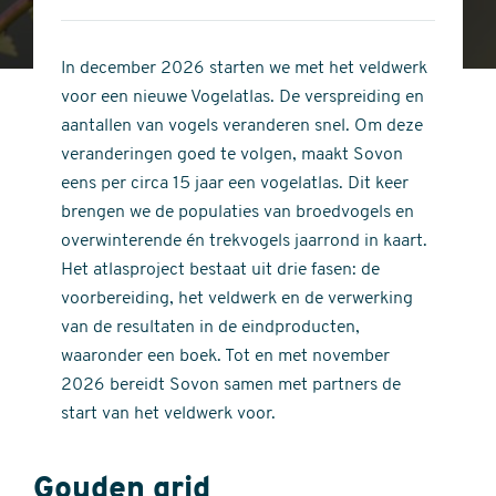
4
of
out
5
of
In december 2026 starten we met het veldwerk
stars
5
voor een nieuwe Vogelatlas. De verspreiding en
stars
aantallen van vogels veranderen snel. Om deze
veranderingen goed te volgen, maakt Sovon
eens per circa 15 jaar een vogelatlas. Dit keer
brengen we de populaties van broedvogels en
overwinterende én trekvogels jaarrond in kaart.
Het atlasproject bestaat uit drie fasen: de
voorbereiding, het veldwerk en de verwerking
van de resultaten in de eindproducten,
waaronder een boek. Tot en met november
2026 bereidt Sovon samen met partners de
start van het veldwerk voor.
Gouden grid