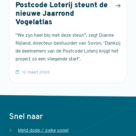
Postcode Loterij steunt de
nieuwe Jaarrond
Vogelatlas
“We zijn heel blij met deze steun”, zegt Dianne
Nijland, directeur-bestuurder van Sovon, ‘Dankzij
de deelnemers van de Postcode Loterij krijgt het
project zo een vliegende start’.
12 maart 2026
Voet
Snel naar
Meld dode / zieke vogel