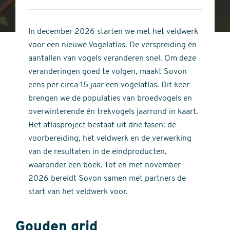
4
of
out
5
of
In december 2026 starten we met het veldwerk
stars
5
voor een nieuwe Vogelatlas. De verspreiding en
stars
aantallen van vogels veranderen snel. Om deze
veranderingen goed te volgen, maakt Sovon
eens per circa 15 jaar een vogelatlas. Dit keer
brengen we de populaties van broedvogels en
overwinterende én trekvogels jaarrond in kaart.
Het atlasproject bestaat uit drie fasen: de
voorbereiding, het veldwerk en de verwerking
van de resultaten in de eindproducten,
waaronder een boek. Tot en met november
2026 bereidt Sovon samen met partners de
start van het veldwerk voor.
Gouden grid