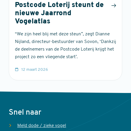
Postcode Loterij steunt de
nieuwe Jaarrond
Vogelatlas
“We zijn heel blij met deze steun”, zegt Dianne
Nijland, directeur-bestuurder van Sovon, ‘Dankzij
de deelnemers van de Postcode Loterij krijgt het
project zo een vliegende start’.
12 maart 2026
Voet
Snel naar
Meld dode / zieke vogel