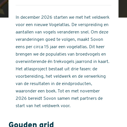
4
of
out
5
of
In december 2026 starten we met het veldwerk
stars
5
voor een nieuwe Vogelatlas. De verspreiding en
stars
aantallen van vogels veranderen snel. Om deze
veranderingen goed te volgen, maakt Sovon
eens per circa 15 jaar een vogelatlas. Dit keer
brengen we de populaties van broedvogels en
overwinterende én trekvogels jaarrond in kaart.
Het atlasproject bestaat uit drie fasen: de
voorbereiding, het veldwerk en de verwerking
van de resultaten in de eindproducten,
waaronder een boek. Tot en met november
2026 bereidt Sovon samen met partners de
start van het veldwerk voor.
Gouden grid