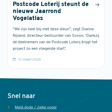
Postcode Loterij steunt de
nieuwe Jaarrond
Vogelatlas
“We zijn heel blij met deze steun”, zegt Dianne
Nijland, directeur-bestuurder van Sovon, ‘Dankzij
de deelnemers van de Postcode Loterij krijgt het
project zo een vliegende start’.
12 maart 2026
Voet
Snel naar
Meld dode / zieke vogel