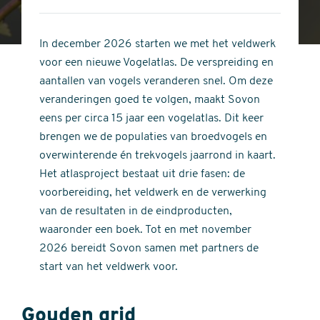
4
of
out
5
of
In december 2026 starten we met het veldwerk
stars
5
voor een nieuwe Vogelatlas. De verspreiding en
stars
aantallen van vogels veranderen snel. Om deze
veranderingen goed te volgen, maakt Sovon
eens per circa 15 jaar een vogelatlas. Dit keer
brengen we de populaties van broedvogels en
overwinterende én trekvogels jaarrond in kaart.
Het atlasproject bestaat uit drie fasen: de
voorbereiding, het veldwerk en de verwerking
van de resultaten in de eindproducten,
waaronder een boek. Tot en met november
2026 bereidt Sovon samen met partners de
start van het veldwerk voor.
Gouden grid