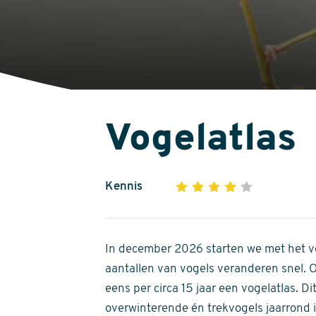
Vogelatlas
Kennis
1
2
3
4
5
4
out
of
In december 2026 starten we met het ve
5
aantallen van vogels veranderen snel.
stars
eens per circa 15 jaar een vogelatlas. 
overwinterende én trekvogels jaarrond in