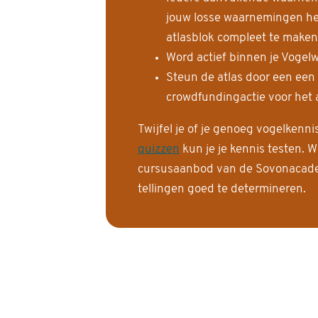
jouw losse waarnemingen help
atlasblok compleet te maken
Word actief binnen je Vogelw
Steun de atlas door een een
crowdfundingactie voor het a
Twijfel je of je genoeg vogelkenn
quizzen
kun je je kennis testen. W
cursusaanbod van de Sovonacadem
tellingen goed te determineren.