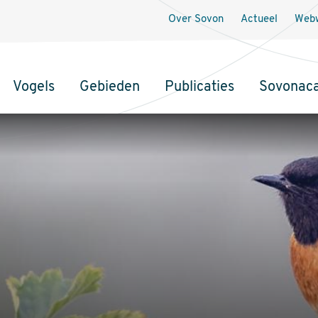
Over Sovon
Actueel
Webw
Vogels
Gebieden
Publicaties
Sovonac
tie