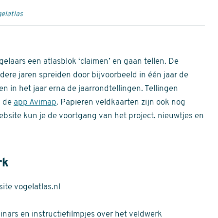
elatlas
gelaars een atlasblok ‘claimen’ en gaan tellen. De
dere jaren spreiden door bijvoorbeeld in één jaar de
n in het jaar erna de jaarrondtellingen. Tellingen
n de
app Avimap
. Papieren veldkaarten zijn ook nog
bsite kun je de voortgang van het project, nieuwtjes en
rk
te vogelatlas.nl
nars en instructiefilmpjes over het veldwerk