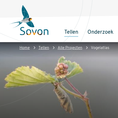
Overslaan
Secundair
en
menu
naar
de
Tellen
Onderzoek
inhoud
Sovon
Hoofdnaviga
gaan
Homepage
Kruimelpad
Home
Tellen
Alle Projecten
Vogelatlas