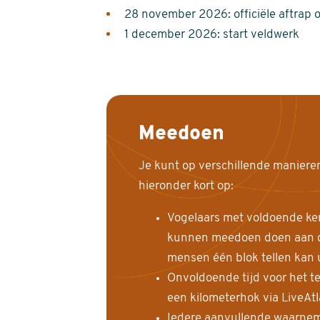
28 november 2026: officiële aftrap 
1 december 2026: start veldwerk
Meedoen
Je kunt op verschillende maniere
hieronder kort op:
Vogelaars met voldoende ke
kunnen meedoen doen aan de
mensen één blok tellen kan 
Onvoldoende tijd voor het te
een kilometerhok via LiveAt
Iedere aanvullende waarnem