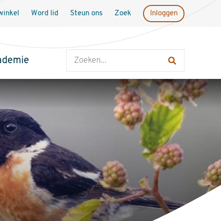
inkel
Word lid
Steun ons
Zoek
Inloggen
Zoeken
ademie