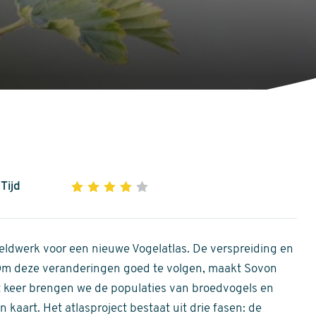
Tijd
1
2
3
4
5
4
out
of
ldwerk voor een nieuwe Vogelatlas. De verspreiding en
5
 Om deze veranderingen goed te volgen, maakt Sovon
stars
Dit keer brengen we de populaties van broedvogels en
 kaart. Het atlasproject bestaat uit drie fasen: de