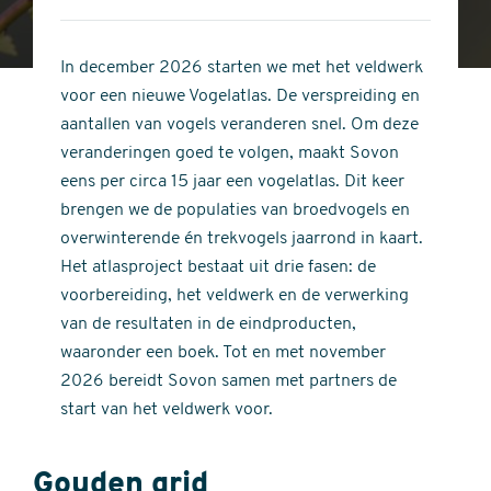
4
of
out
5
of
In december 2026 starten we met het veldwerk
stars
5
voor een nieuwe Vogelatlas. De verspreiding en
stars
aantallen van vogels veranderen snel. Om deze
veranderingen goed te volgen, maakt Sovon
eens per circa 15 jaar een vogelatlas. Dit keer
brengen we de populaties van broedvogels en
overwinterende én trekvogels jaarrond in kaart.
Het atlasproject bestaat uit drie fasen: de
voorbereiding, het veldwerk en de verwerking
van de resultaten in de eindproducten,
waaronder een boek. Tot en met november
2026 bereidt Sovon samen met partners de
start van het veldwerk voor.
Gouden grid