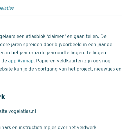
elatlas
gelaars een atlasblok ‘claimen’ en gaan tellen. De
dere jaren spreiden door bijvoorbeeld in één jaar de
n in het jaar erna de jaarrondtellingen. Tellingen
n de
app Avimap
. Papieren veldkaarten zijn ook nog
bsite kun je de voortgang van het project, nieuwtjes en
rk
te vogelatlas.nl
nars en instructiefilmpjes over het veldwerk