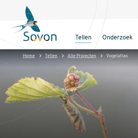
Overslaan
Secundair
en
menu
naar
de
Tellen
Onderzoek
inhoud
Sovon
Hoofdnaviga
gaan
Homepage
Kruimelpad
Home
Tellen
Alle Projecten
Vogelatlas