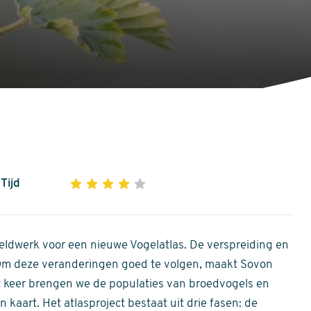
Tijd
1
2
3
4
5
4
out
of
ldwerk voor een nieuwe Vogelatlas. De verspreiding en
5
 Om deze veranderingen goed te volgen, maakt Sovon
stars
Dit keer brengen we de populaties van broedvogels en
 kaart. Het atlasproject bestaat uit drie fasen: de