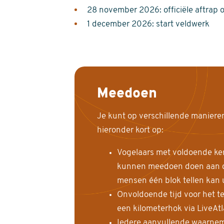
28 november 2026: officiële aftrap 
1 december 2026: start veldwerk
Meedoen
Je kunt op verschillende maniere
hieronder kort op:
Vogelaars met voldoende ke
kunnen meedoen doen aan de
mensen één blok tellen kan 
Onvoldoende tijd voor het te
een kilometerhok via LiveAt
Iedere aanvullende waarnem