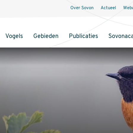
Over Sovon
Actueel
Webw
Vogels
Gebieden
Publicaties
Sovonac
tie