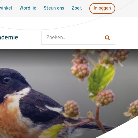
inkel
Word lid
Steun ons
Zoek
Inloggen
Zoeken
ademie