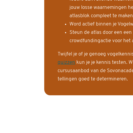
jouw losse waarnemingen help
atlasblok compleet te maken
Word actief binnen je Vogelw
Steun de atlas door een een
crowdfundingactie voor het a
Twijfel je of je genoeg vogelkenn
quizzen
kun je je kennis testen. W
cursusaanbod van de Sovonacadem
tellingen goed te determineren.