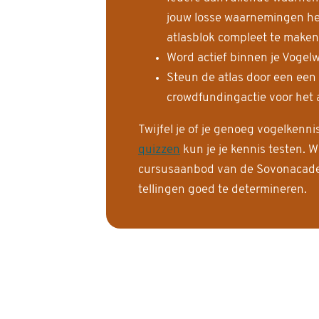
jouw losse waarnemingen help
atlasblok compleet te maken
Word actief binnen je Vogelw
Steun de atlas door een een
crowdfundingactie voor het a
Twijfel je of je genoeg vogelkenn
quizzen
kun je je kennis testen. W
cursusaanbod van de Sovonacadem
tellingen goed te determineren.