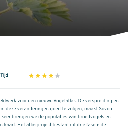
Tijd
1
2
3
4
5
4
out
of
ldwerk voor een nieuwe Vogelatlas. De verspreiding en
5
 Om deze veranderingen goed te volgen, maakt Sovon
stars
Dit keer brengen we de populaties van broedvogels en
 kaart. Het atlasproject bestaat uit drie fasen: de