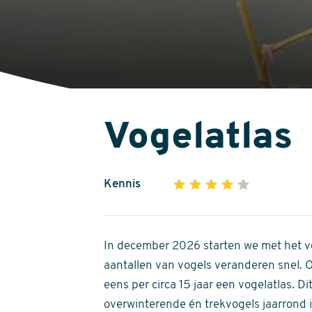
Vogelatlas
Kennis
1
2
3
4
5
4
out
of
In december 2026 starten we met het ve
5
aantallen van vogels veranderen snel.
stars
eens per circa 15 jaar een vogelatlas. 
overwinterende én trekvogels jaarrond in