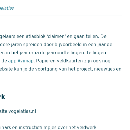
elatlas
gelaars een atlasblok ‘claimen’ en gaan tellen. De
dere jaren spreiden door bijvoorbeeld in één jaar de
n in het jaar erna de jaarrondtellingen. Tellingen
n de
app Avimap
. Papieren veldkaarten zijn ook nog
bsite kun je de voortgang van het project, nieuwtjes en
rk
te vogelatlas.nl
nars en instructiefilmpjes over het veldwerk