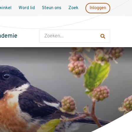
inkel
Word lid
Steun ons
Zoek
Inloggen
Zoeken
ademie