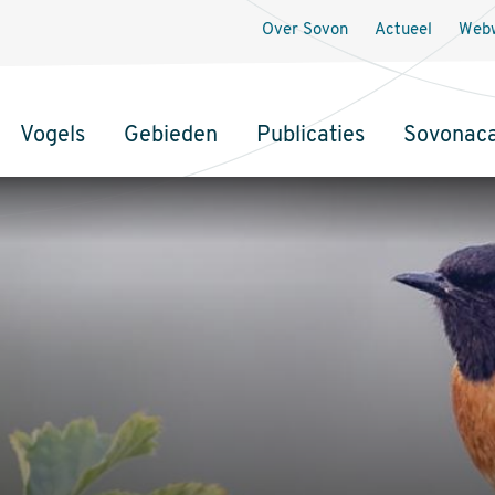
Over Sovon
Actueel
Webw
Vogels
Gebieden
Publicaties
Sovonac
tie