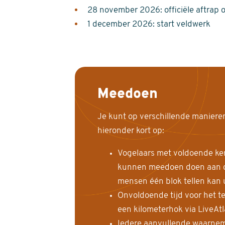
28 november 2026: officiële aftrap 
1 december 2026: start veldwerk
Meedoen
Je kunt op verschillende maniere
hieronder kort op:
Vogelaars met voldoende ke
kunnen meedoen doen aan de
mensen één blok tellen kan 
Onvoldoende tijd voor het te
een kilometerhok via LiveAt
Iedere aanvullende waarnem