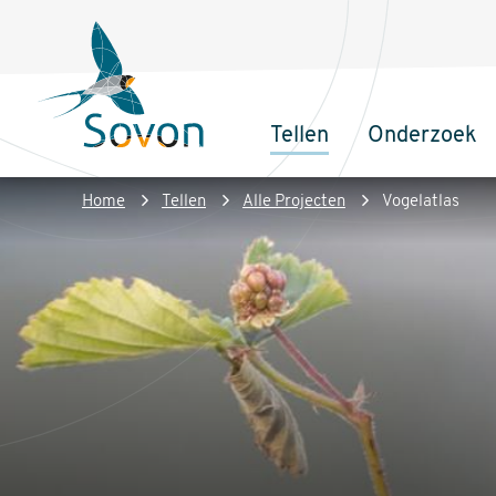
Overslaan
Secundair
en
menu
naar
de
Tellen
Onderzoek
inhoud
Sovon
Hoofdnaviga
gaan
Homepage
Kruimelpad
Home
Tellen
Alle Projecten
Vogelatlas