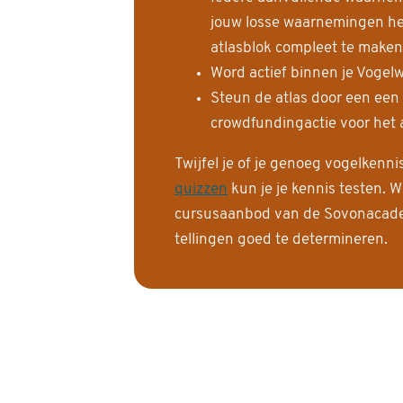
jouw losse waarnemingen help
atlasblok compleet te maken
Word actief binnen je Vogelw
Steun de atlas door een een
crowdfundingactie voor het a
Twijfel je of je genoeg vogelkenn
quizzen
kun je je kennis testen. W
cursusaanbod van de Sovonacadem
tellingen goed te determineren.