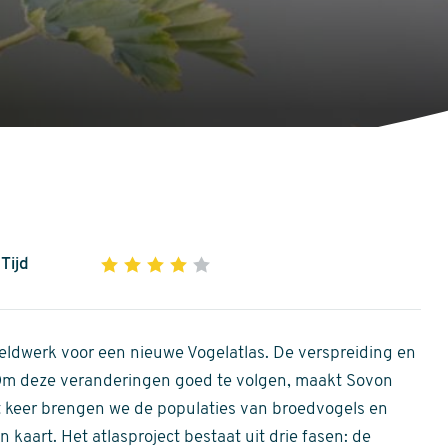
Tijd
1
2
3
4
5
4
out
of
ldwerk voor een nieuwe Vogelatlas. De verspreiding en
5
 Om deze veranderingen goed te volgen, maakt Sovon
stars
Dit keer brengen we de populaties van broedvogels en
 kaart. Het atlasproject bestaat uit drie fasen: de