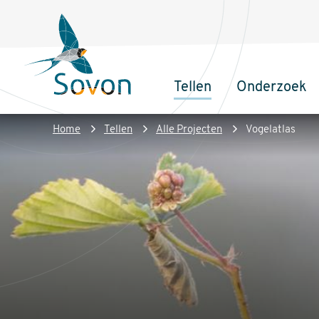
Overslaan
Secundair
en
menu
naar
de
Tellen
Onderzoek
inhoud
Sovon
Hoofdnaviga
gaan
Homepage
Kruimelpad
Home
Tellen
Alle Projecten
Vogelatlas