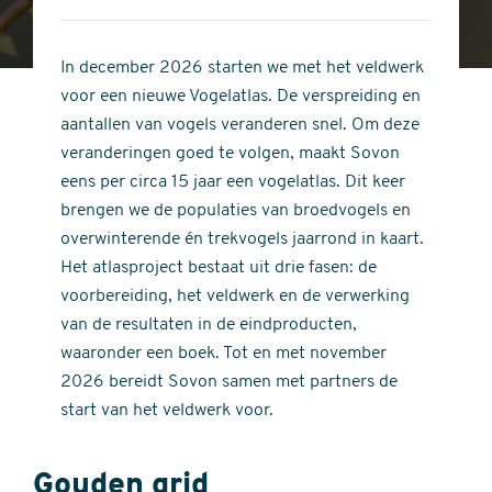
4
of
out
5
of
In december 2026 starten we met het veldwerk
stars
5
voor een nieuwe Vogelatlas. De verspreiding en
stars
aantallen van vogels veranderen snel. Om deze
veranderingen goed te volgen, maakt Sovon
eens per circa 15 jaar een vogelatlas. Dit keer
brengen we de populaties van broedvogels en
overwinterende én trekvogels jaarrond in kaart.
Het atlasproject bestaat uit drie fasen: de
voorbereiding, het veldwerk en de verwerking
van de resultaten in de eindproducten,
waaronder een boek. Tot en met november
2026 bereidt Sovon samen met partners de
start van het veldwerk voor.
Gouden grid