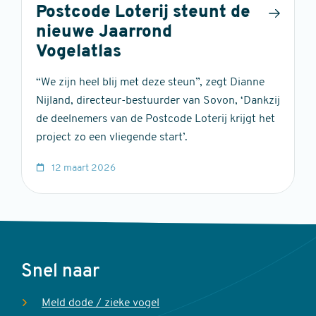
Postcode Loterij steunt de
nieuwe Jaarrond
Vogelatlas
“We zijn heel blij met deze steun”, zegt Dianne
Nijland, directeur-bestuurder van Sovon, ‘Dankzij
de deelnemers van de Postcode Loterij krijgt het
project zo een vliegende start’.
12 maart 2026
Voet
Snel naar
Meld dode / zieke vogel