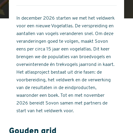
4
of
out
5
of
In december 2026 starten we met het veldwerk
stars
5
voor een nieuwe Vogelatlas. De verspreiding en
stars
aantallen van vogels veranderen snel. Om deze
veranderingen goed te volgen, maakt Sovon
eens per circa 15 jaar een vogelatlas. Dit keer
brengen we de populaties van broedvogels en
overwinterende én trekvogels jaarrond in kaart.
Het atlasproject bestaat uit drie fasen: de
voorbereiding, het veldwerk en de verwerking
van de resultaten in de eindproducten,
waaronder een boek. Tot en met november
2026 bereidt Sovon samen met partners de
start van het veldwerk voor.
Gouden grid