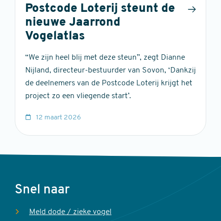
Postcode Loterij steunt de
nieuwe Jaarrond
Vogelatlas
“We zijn heel blij met deze steun”, zegt Dianne
Nijland, directeur-bestuurder van Sovon, ‘Dankzij
de deelnemers van de Postcode Loterij krijgt het
project zo een vliegende start’.
12 maart 2026
Voet
Snel naar
Meld dode / zieke vogel