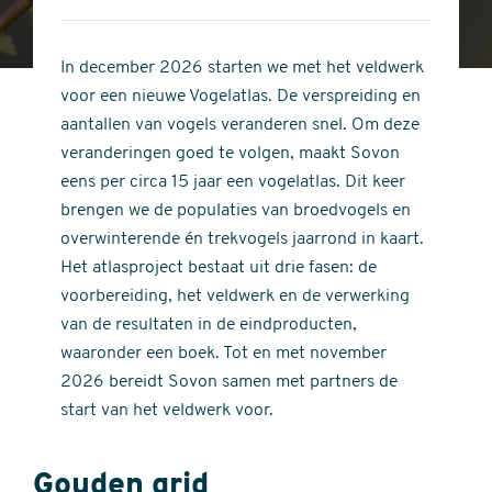
4
of
out
5
of
In december 2026 starten we met het veldwerk
stars
5
voor een nieuwe Vogelatlas. De verspreiding en
stars
aantallen van vogels veranderen snel. Om deze
veranderingen goed te volgen, maakt Sovon
eens per circa 15 jaar een vogelatlas. Dit keer
brengen we de populaties van broedvogels en
overwinterende én trekvogels jaarrond in kaart.
Het atlasproject bestaat uit drie fasen: de
voorbereiding, het veldwerk en de verwerking
van de resultaten in de eindproducten,
waaronder een boek. Tot en met november
2026 bereidt Sovon samen met partners de
start van het veldwerk voor.
Gouden grid