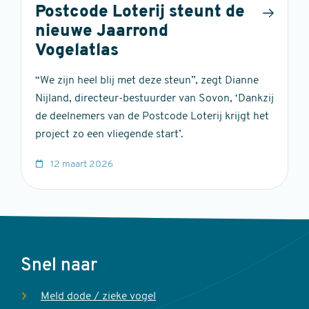
Postcode Loterij steunt de
nieuwe Jaarrond
Vogelatlas
“We zijn heel blij met deze steun”, zegt Dianne
Nijland, directeur-bestuurder van Sovon, ‘Dankzij
de deelnemers van de Postcode Loterij krijgt het
project zo een vliegende start’.
12 maart 2026
Voet
Snel naar
Meld dode / zieke vogel