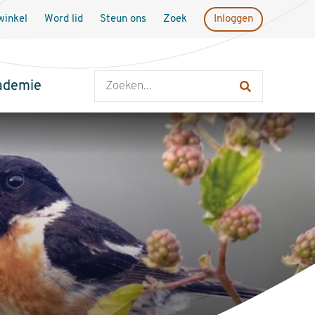
inkel
Word lid
Steun ons
Zoek
Inloggen
Zoeken
ademie