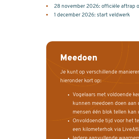
28 november 2026: officiële aftrap 
1 december 2026: start veldwerk
Meedoen
Je kunt op verschillende maniere
hieronder kort op:
Vogelaars met voldoende ke
kunnen meedoen doen aan de
mensen één blok tellen kan 
Onvoldoende tijd voor het te
een kilometerhok via LiveAt
Iedere aanvullende waarnem