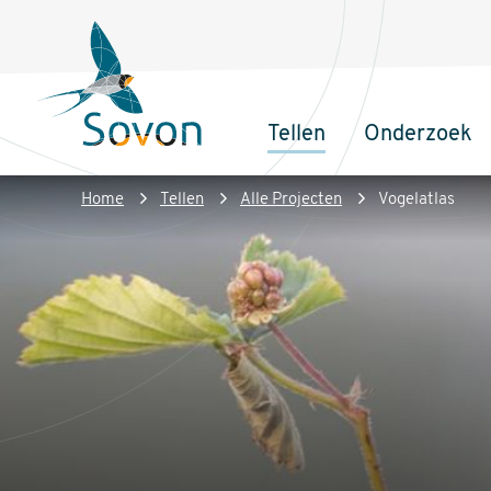
Overslaan
Secundair
en
menu
naar
de
Tellen
Onderzoek
inhoud
Sovon
Hoofdnaviga
gaan
Homepage
Kruimelpad
Home
Tellen
Alle Projecten
Vogelatlas