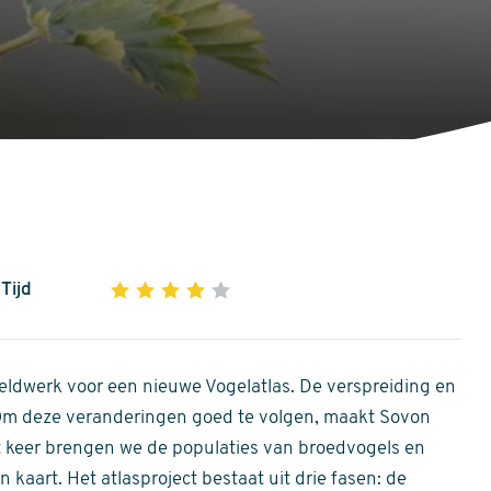
Tijd
1
2
3
4
5
4
out
of
ldwerk voor een nieuwe Vogelatlas. De verspreiding en
5
 Om deze veranderingen goed te volgen, maakt Sovon
stars
Dit keer brengen we de populaties van broedvogels en
 kaart. Het atlasproject bestaat uit drie fasen: de