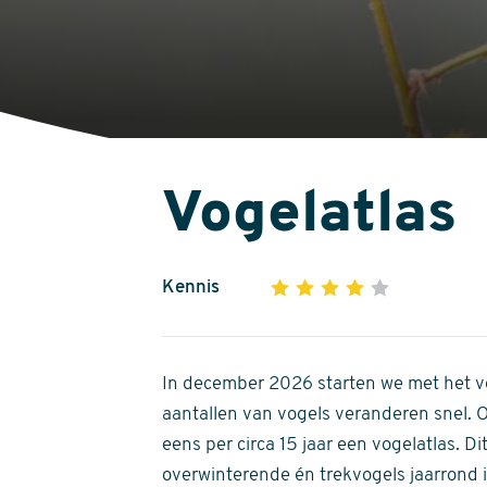
Vogelatlas
Kennis
1
2
3
4
5
4
out
of
In december 2026 starten we met het ve
5
aantallen van vogels veranderen snel.
stars
eens per circa 15 jaar een vogelatlas. 
overwinterende én trekvogels jaarrond in