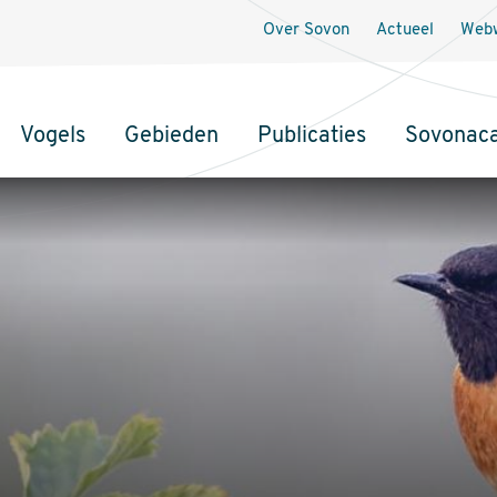
Over Sovon
Actueel
Webw
Vogels
Gebieden
Publicaties
Sovonac
tie