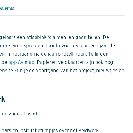
elatlas
gelaars een atlasblok ‘claimen’ en gaan tellen. De
dere jaren spreiden door bijvoorbeeld in één jaar de
n in het jaar erna de jaarrondtellingen. Tellingen
n de
app Avimap
. Papieren veldkaarten zijn ook nog
bsite kun je de voortgang van het project, nieuwtjes en
rk
te vogelatlas.nl
nars en instructiefilmpjes over het veldwerk