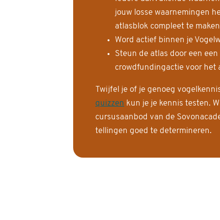
jouw losse waarnemingen help
atlasblok compleet te maken
Word actief binnen je Vogelw
Steun de atlas door een een
crowdfundingactie voor het a
Twijfel je of je genoeg vogelkenn
quizzen
kun je je kennis testen. W
cursusaanbod van de Sovonacadem
tellingen goed te determineren.