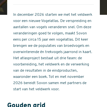
4
of
out
5
of
In december 2026 starten we met het veldwerk
stars
5
voor een nieuwe Vogelatlas. De verspreiding en
stars
aantallen van vogels veranderen snel. Om deze
veranderingen goed te volgen, maakt Sovon
eens per circa 15 jaar een vogelatlas. Dit keer
brengen we de populaties van broedvogels en
overwinterende én trekvogels jaarrond in kaart.
Het atlasproject bestaat uit drie fasen: de
voorbereiding, het veldwerk en de verwerking
van de resultaten in de eindproducten,
waaronder een boek. Tot en met november
2026 bereidt Sovon samen met partners de
start van het veldwerk voor.
Gouden grid