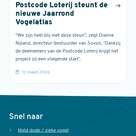
Postcode Loterij steunt de
nieuwe Jaarrond
Vogelatlas
“We zijn heel blij met deze steun”, zegt Dianne
Nijland, directeur-bestuurder van Sovon, ‘Dankzij
de deelnemers van de Postcode Loterij krijgt het
project zo een vliegende start’.
12 maart 2026
Voet
Snel naar
Meld dode / zieke vogel