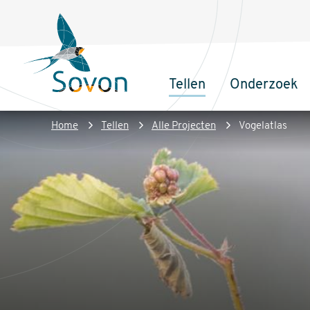
Overslaan
Secundair
en
menu
naar
de
Tellen
Onderzoek
inhoud
Sovon
Hoofdnaviga
gaan
Homepage
Kruimelpad
Home
Tellen
Alle Projecten
Vogelatlas