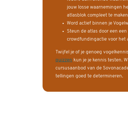
jouw losse waarnemingen help
atlasblok compleet te maken
Word actief binnen je Vogelw
Steun de atlas door een een
crowdfundingactie voor het a
Twijfel je of je genoeg vogelkenn
quizzen
kun je je kennis testen. W
cursusaanbod van de Sovonacadem
tellingen goed te determineren.