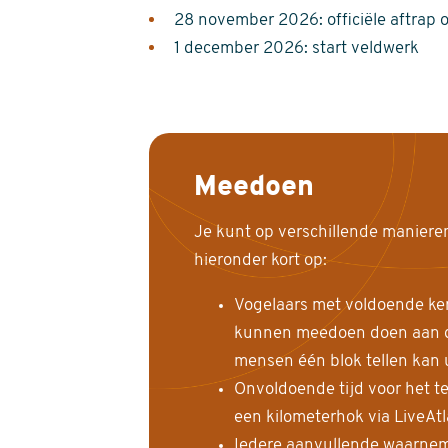
28 november 2026: officiële aftrap 
1 december 2026: start veldwerk
Meedoen
Je kunt op verschillende maniere
hieronder kort op:
Vogelaars met voldoende ke
kunnen meedoen doen aan de
mensen één blok tellen kan 
Onvoldoende tijd voor het te
een kilometerhok via LiveAt
Iedere aanvullende waarnem