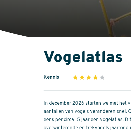
Vogelatlas
Kennis
1
2
3
4
5
4
out
of
In december 2026 starten we met het ve
5
aantallen van vogels veranderen snel.
stars
eens per circa 15 jaar een vogelatlas. 
overwinterende én trekvogels jaarrond in