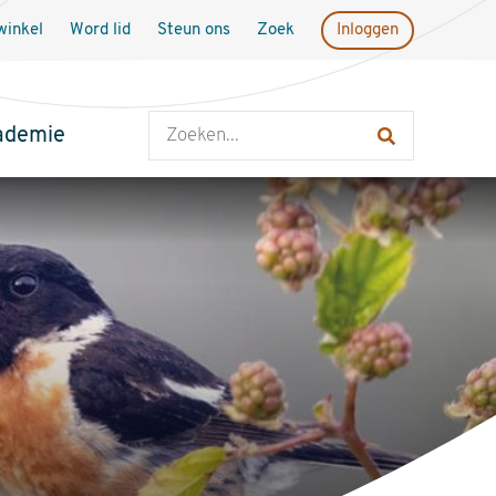
inkel
Word lid
Steun ons
Zoek
Inloggen
Zoeken
ademie