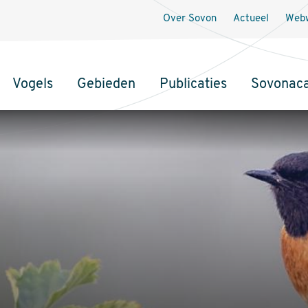
Over Sovon
Actueel
Webw
Vogels
Gebieden
Publicaties
Sovonac
tie