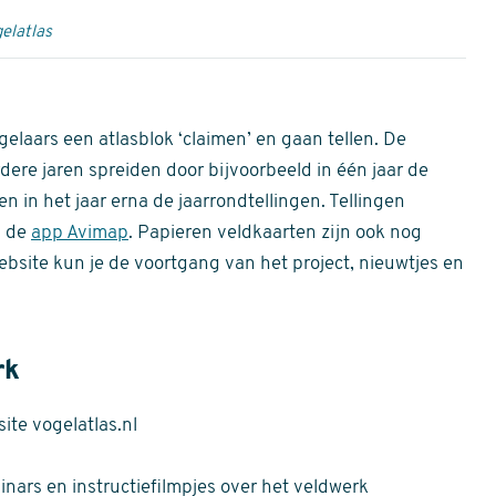
elatlas
gelaars een atlasblok ‘claimen’ en gaan tellen. De
dere jaren spreiden door bijvoorbeeld in één jaar de
n in het jaar erna de jaarrondtellingen. Tellingen
n de
app Avimap
. Papieren veldkaarten zijn ook nog
bsite kun je de voortgang van het project, nieuwtjes en
rk
te vogelatlas.nl
nars en instructiefilmpjes over het veldwerk