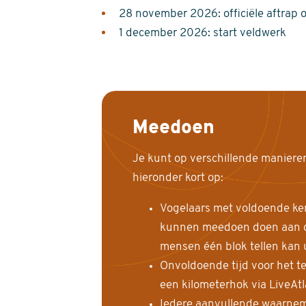
28 november 2026: officiële aftrap 
1 december 2026: start veldwerk
Meedoen
Je kunt op verschillende maniere
hieronder kort op:
Vogelaars met voldoende ke
kunnen meedoen doen aan de
mensen één blok tellen kan 
Onvoldoende tijd voor het te
een kilometerhok via LiveAt
Iedere aanvullende waarnem