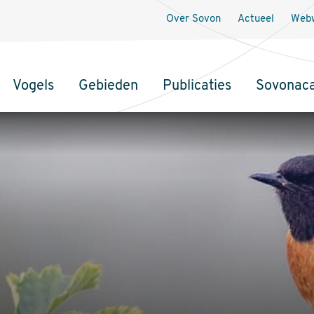
Over Sovon
Actueel
Webw
Vogels
Gebieden
Publicaties
Sovonac
tie