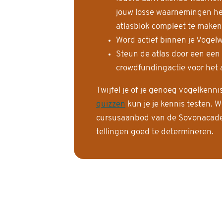
jouw losse waarnemingen help
atlasblok compleet te maken
Word actief binnen je Vogelw
Steun de atlas door een een
crowdfundingactie voor het a
Twijfel je of je genoeg vogelkenn
quizzen
kun je je kennis testen. W
cursusaanbod van de Sovonacadem
tellingen goed te determineren.