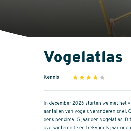
Vogelatlas
Kennis
1
2
3
4
5
4
out
of
In december 2026 starten we met het ve
5
aantallen van vogels veranderen snel.
stars
eens per circa 15 jaar een vogelatlas. 
overwinterende én trekvogels jaarrond in