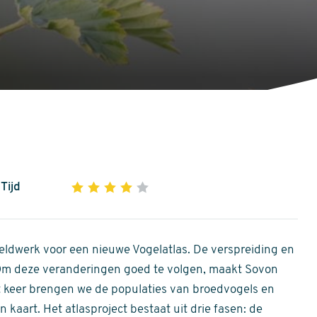
Tijd
1
2
3
4
5
4
out
of
ldwerk voor een nieuwe Vogelatlas. De verspreiding en
5
 Om deze veranderingen goed te volgen, maakt Sovon
stars
Dit keer brengen we de populaties van broedvogels en
 kaart. Het atlasproject bestaat uit drie fasen: de