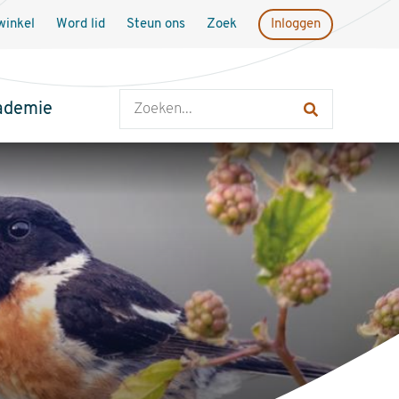
inkel
Word lid
Steun ons
Zoek
Inloggen
Zoeken
ademie