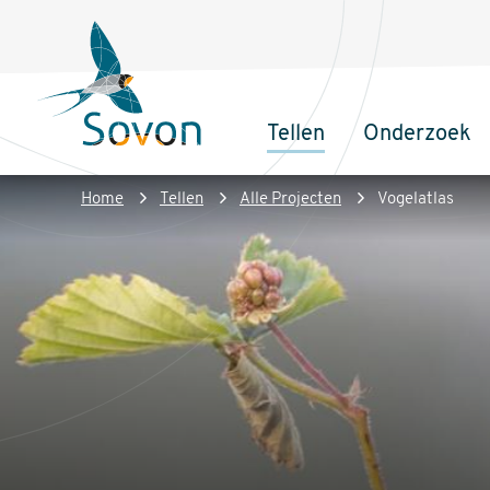
Overslaan
Secundair
en
menu
naar
de
Tellen
Onderzoek
inhoud
Sovon
Hoofdnaviga
gaan
Homepage
Kruimelpad
Home
Tellen
Alle Projecten
Vogelatlas