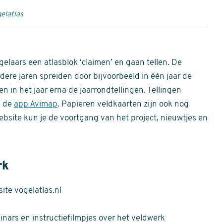
elatlas
gelaars een atlasblok ‘claimen’ en gaan tellen. De
dere jaren spreiden door bijvoorbeeld in één jaar de
n in het jaar erna de jaarrondtellingen. Tellingen
n de
app Avimap
. Papieren veldkaarten zijn ook nog
bsite kun je de voortgang van het project, nieuwtjes en
rk
te vogelatlas.nl
nars en instructiefilmpjes over het veldwerk