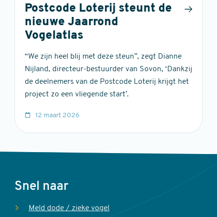
Postcode Loterij steunt de
nieuwe Jaarrond
Vogelatlas
“We zijn heel blij met deze steun”, zegt Dianne
Nijland, directeur-bestuurder van Sovon, ‘Dankzij
de deelnemers van de Postcode Loterij krijgt het
project zo een vliegende start’.
12 maart 2026
Voet
Snel naar
Meld dode / zieke vogel