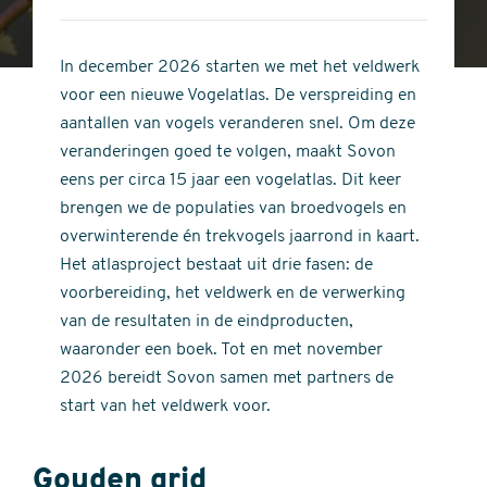
4
of
out
5
of
In december 2026 starten we met het veldwerk
stars
5
voor een nieuwe Vogelatlas. De verspreiding en
stars
aantallen van vogels veranderen snel. Om deze
veranderingen goed te volgen, maakt Sovon
eens per circa 15 jaar een vogelatlas. Dit keer
brengen we de populaties van broedvogels en
overwinterende én trekvogels jaarrond in kaart.
Het atlasproject bestaat uit drie fasen: de
voorbereiding, het veldwerk en de verwerking
van de resultaten in de eindproducten,
waaronder een boek. Tot en met november
2026 bereidt Sovon samen met partners de
start van het veldwerk voor.
Gouden grid