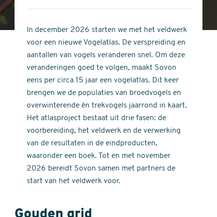
4
of
out
5
of
In december 2026 starten we met het veldwerk
stars
5
voor een nieuwe Vogelatlas. De verspreiding en
stars
aantallen van vogels veranderen snel. Om deze
veranderingen goed te volgen, maakt Sovon
eens per circa 15 jaar een vogelatlas. Dit keer
brengen we de populaties van broedvogels en
overwinterende én trekvogels jaarrond in kaart.
Het atlasproject bestaat uit drie fasen: de
voorbereiding, het veldwerk en de verwerking
van de resultaten in de eindproducten,
waaronder een boek. Tot en met november
2026 bereidt Sovon samen met partners de
start van het veldwerk voor.
Gouden grid