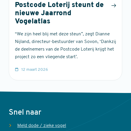
Postcode Loterij steunt de
nieuwe Jaarrond
Vogelatlas
“We zijn heel blij met deze steun”, zegt Dianne
Nijland, directeur-bestuurder van Sovon, ‘Dankzij
de deelnemers van de Postcode Loterij krijgt het
project zo een vliegende start’.
12 maart 2026
Voet
Snel naar
Meld dode / zieke vogel