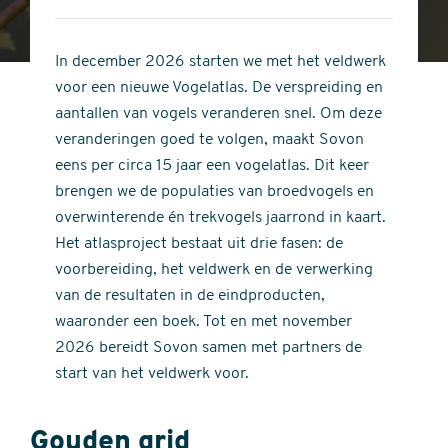
4
of
out
5
of
In december 2026 starten we met het veldwerk
stars
5
voor een nieuwe Vogelatlas. De verspreiding en
stars
aantallen van vogels veranderen snel. Om deze
veranderingen goed te volgen, maakt Sovon
eens per circa 15 jaar een vogelatlas. Dit keer
brengen we de populaties van broedvogels en
overwinterende én trekvogels jaarrond in kaart.
Het atlasproject bestaat uit drie fasen: de
voorbereiding, het veldwerk en de verwerking
van de resultaten in de eindproducten,
waaronder een boek. Tot en met november
2026 bereidt Sovon samen met partners de
start van het veldwerk voor.
Gouden grid