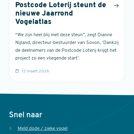
Postcode Loterij steunt de
nieuwe Jaarrond
Vogelatlas
“We zijn heel blij met deze steun”, zegt Dianne
Nijland, directeur-bestuurder van Sovon, ‘Dankzij
de deelnemers van de Postcode Loterij krijgt het
project zo een vliegende start’.
12 maart 2026
Voet
Snel naar
Meld dode / zieke vogel