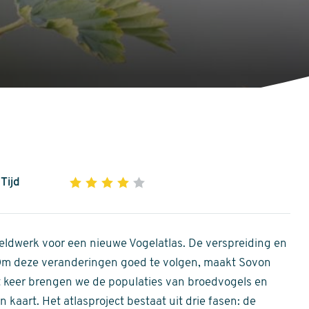
Tijd
1
2
3
4
5
4
out
of
ldwerk voor een nieuwe Vogelatlas. De verspreiding en
5
 Om deze veranderingen goed te volgen, maakt Sovon
stars
Dit keer brengen we de populaties van broedvogels en
 kaart. Het atlasproject bestaat uit drie fasen: de