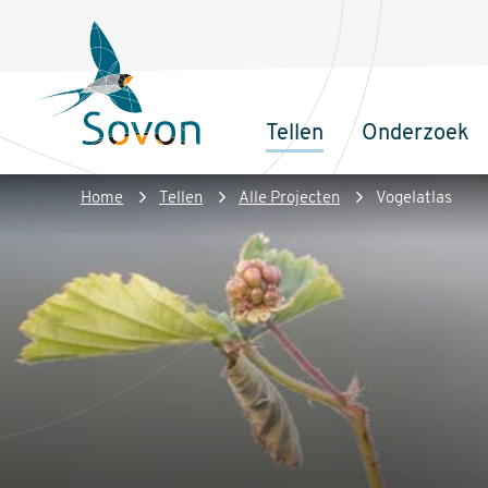
Overslaan
Secundair
en
menu
naar
de
Tellen
Onderzoek
inhoud
Sovon
Hoofdnaviga
gaan
Homepage
Kruimelpad
Home
Tellen
Alle Projecten
Vogelatlas