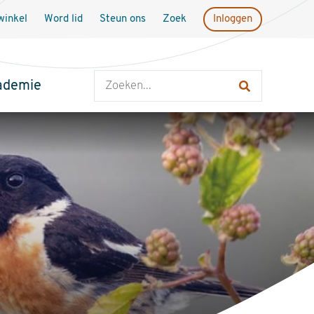
inkel
Word lid
Steun ons
Zoek
Inloggen
Zoeken
ademie