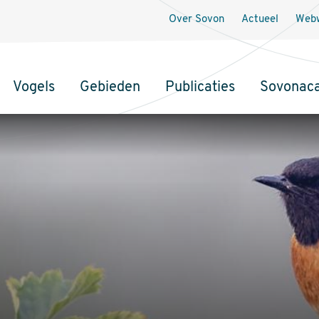
Over Sovon
Actueel
Webw
Vogels
Gebieden
Publicaties
Sovonac
tie