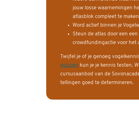
jouw losse waarnemingen help
atlasblok compleet te maken
Word actief binnen je Vogelw
Steun de atlas door een een
crowdfundingactie voor het a
Twijfel je of je genoeg vogelkenn
quizzen
kun je je kennis testen. W
cursusaanbod van de Sovonacadem
tellingen goed te determineren.