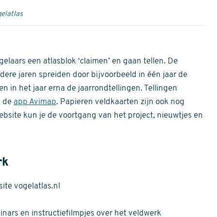
elatlas
gelaars een atlasblok ‘claimen’ en gaan tellen. De
dere jaren spreiden door bijvoorbeeld in één jaar de
n in het jaar erna de jaarrondtellingen. Tellingen
n de
app Avimap
. Papieren veldkaarten zijn ook nog
bsite kun je de voortgang van het project, nieuwtjes en
rk
te vogelatlas.nl
nars en instructiefilmpjes over het veldwerk