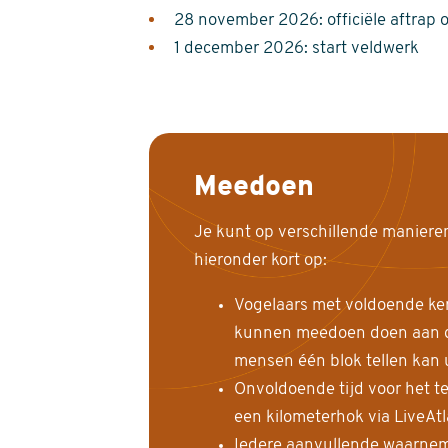
28 november 2026: officiële aftrap 
1 december 2026: start veldwerk
Meedoen
Je kunt op verschillende maniere
hieronder kort op:
Vogelaars met voldoende ke
kunnen meedoen doen aan de
mensen één blok tellen kan 
Onvoldoende tijd voor het te
een kilometerhok via LiveAt
Iedere aanvullende waarnem