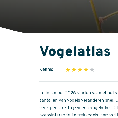
Vogelatlas
Kennis
1
2
3
4
5
4
out
of
In december 2026 starten we met het ve
5
aantallen van vogels veranderen snel.
stars
eens per circa 15 jaar een vogelatlas. 
overwinterende én trekvogels jaarrond in