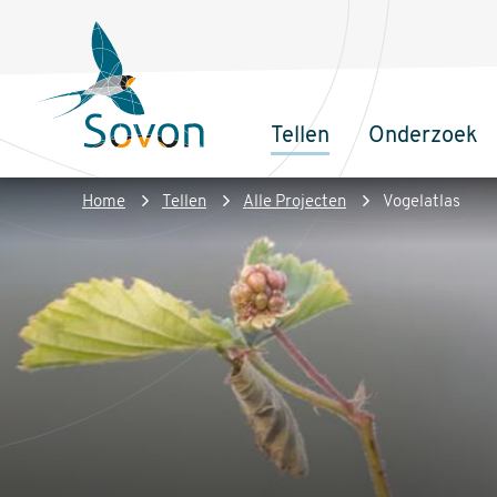
Overslaan
Secundair
en
menu
naar
de
Tellen
Onderzoek
inhoud
Sovon
Hoofdnaviga
gaan
Homepage
Kruimelpad
Home
Tellen
Alle Projecten
Vogelatlas