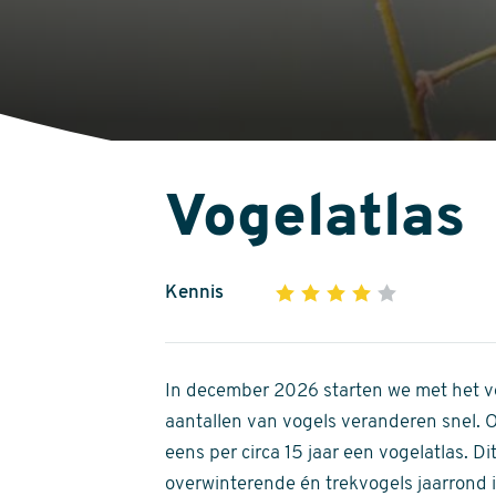
Vogelatlas
Kennis
1
2
3
4
5
4
out
of
In december 2026 starten we met het ve
5
aantallen van vogels veranderen snel.
stars
eens per circa 15 jaar een vogelatlas. 
overwinterende én trekvogels jaarrond in