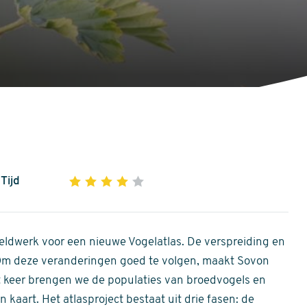
Tijd
1
2
3
4
5
4
out
of
ldwerk voor een nieuwe Vogelatlas. De verspreiding en
5
 Om deze veranderingen goed te volgen, maakt Sovon
stars
Dit keer brengen we de populaties van broedvogels en
 kaart. Het atlasproject bestaat uit drie fasen: de