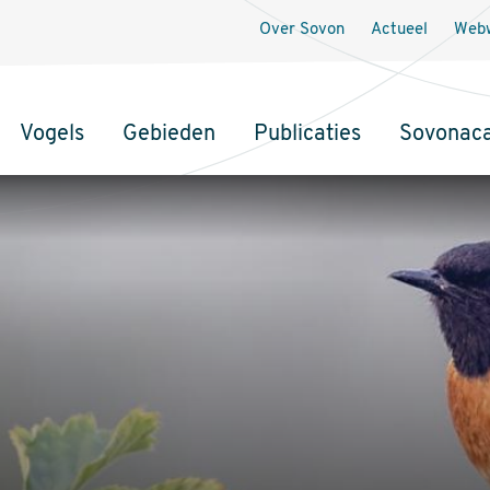
Over Sovon
Actueel
Webw
Vogels
Gebieden
Publicaties
Sovonac
tie