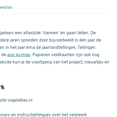
elatlas
gelaars een atlasblok ‘claimen’ en gaan tellen. De
dere jaren spreiden door bijvoorbeeld in één jaar de
n in het jaar erna de jaarrondtellingen. Tellingen
n de
app Avimap
. Papieren veldkaarten zijn ook nog
bsite kun je de voortgang van het project, nieuwtjes en
rk
te vogelatlas.nl
nars en instructiefilmpjes over het veldwerk