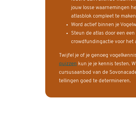
jouw losse waarnemingen help
atlasblok compleet te maken
Word actief binnen je Vogelw
Steun de atlas door een een
crowdfundingactie voor het a
Twijfel je of je genoeg vogelkenn
quizzen
kun je je kennis testen. W
cursusaanbod van de Sovonacadem
tellingen goed te determineren.