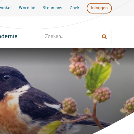
inkel
Word lid
Steun ons
Zoek
Inloggen
Zoeken
ademie