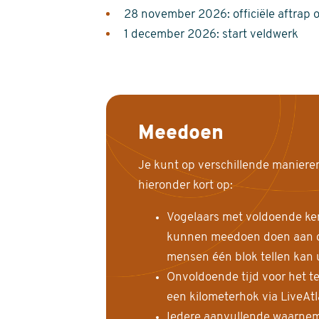
28 november 2026: officiële aftrap 
1 december 2026: start veldwerk
Meedoen
Je kunt op verschillende maniere
hieronder kort op:
Vogelaars met voldoende ke
kunnen meedoen doen aan de
mensen één blok tellen kan 
Onvoldoende tijd voor het te
een kilometerhok via LiveAt
Iedere aanvullende waarnem