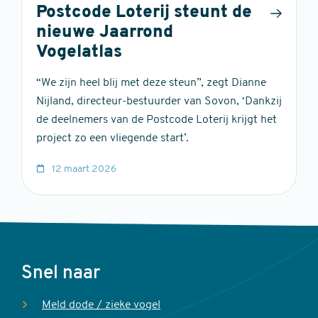
Postcode Loterij steunt de
nieuwe Jaarrond
Vogelatlas
“We zijn heel blij met deze steun”, zegt Dianne
Nijland, directeur-bestuurder van Sovon, ‘Dankzij
de deelnemers van de Postcode Loterij krijgt het
project zo een vliegende start’.
12 maart 2026
Voet
Snel naar
Meld dode / zieke vogel