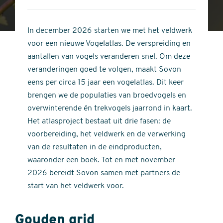
4
of
out
5
of
In december 2026 starten we met het veldwerk
stars
5
voor een nieuwe Vogelatlas. De verspreiding en
stars
aantallen van vogels veranderen snel. Om deze
veranderingen goed te volgen, maakt Sovon
eens per circa 15 jaar een vogelatlas. Dit keer
brengen we de populaties van broedvogels en
overwinterende én trekvogels jaarrond in kaart.
Het atlasproject bestaat uit drie fasen: de
voorbereiding, het veldwerk en de verwerking
van de resultaten in de eindproducten,
waaronder een boek. Tot en met november
2026 bereidt Sovon samen met partners de
start van het veldwerk voor.
Gouden grid