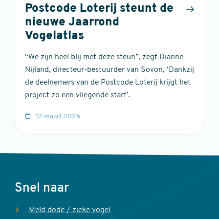
Postcode Loterij steunt de
nieuwe Jaarrond
Vogelatlas
“We zijn heel blij met deze steun”, zegt Dianne
Nijland, directeur-bestuurder van Sovon, ‘Dankzij
de deelnemers van de Postcode Loterij krijgt het
project zo een vliegende start’.
12 maart 2026
Voet
Snel naar
Meld dode / zieke vogel