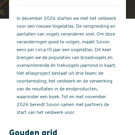
4
of
out
5
of
In december 2026 starten we met het veldwerk
stars
5
voor een nieuwe Vogelatlas. De verspreiding en
stars
aantallen van vogels veranderen snel. Om deze
veranderingen goed te volgen, maakt Sovon
eens per circa 15 jaar een vogelatlas. Dit keer
brengen we de populaties van broedvogels en
overwinterende én trekvogels jaarrond in kaart.
Het atlasproject bestaat uit drie fasen: de
voorbereiding, het veldwerk en de verwerking
van de resultaten in de eindproducten,
waaronder een boek. Tot en met november
2026 bereidt Sovon samen met partners de
start van het veldwerk voor.
Gouden grid