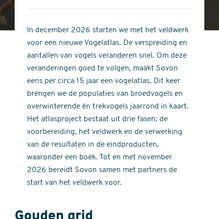
4
of
out
5
of
In december 2026 starten we met het veldwerk
stars
5
voor een nieuwe Vogelatlas. De verspreiding en
stars
aantallen van vogels veranderen snel. Om deze
veranderingen goed te volgen, maakt Sovon
eens per circa 15 jaar een vogelatlas. Dit keer
brengen we de populaties van broedvogels en
overwinterende én trekvogels jaarrond in kaart.
Het atlasproject bestaat uit drie fasen: de
voorbereiding, het veldwerk en de verwerking
van de resultaten in de eindproducten,
waaronder een boek. Tot en met november
2026 bereidt Sovon samen met partners de
start van het veldwerk voor.
Gouden grid