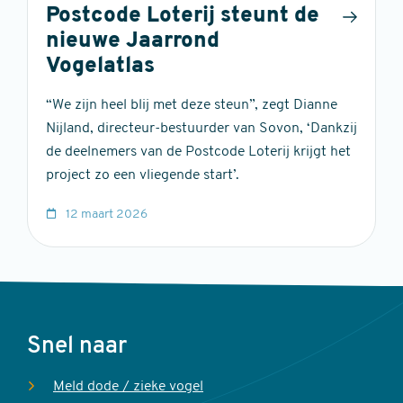
Postcode Loterij steunt de
nieuwe Jaarrond
Vogelatlas
“We zijn heel blij met deze steun”, zegt Dianne
Nijland, directeur-bestuurder van Sovon, ‘Dankzij
de deelnemers van de Postcode Loterij krijgt het
project zo een vliegende start’.
12 maart 2026
Voet
Snel naar
Meld dode / zieke vogel