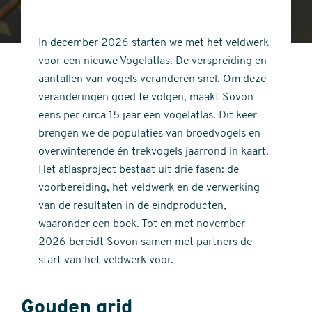
4
of
out
5
of
In december 2026 starten we met het veldwerk
stars
5
voor een nieuwe Vogelatlas. De verspreiding en
stars
aantallen van vogels veranderen snel. Om deze
veranderingen goed te volgen, maakt Sovon
eens per circa 15 jaar een vogelatlas. Dit keer
brengen we de populaties van broedvogels en
overwinterende én trekvogels jaarrond in kaart.
Het atlasproject bestaat uit drie fasen: de
voorbereiding, het veldwerk en de verwerking
van de resultaten in de eindproducten,
waaronder een boek. Tot en met november
2026 bereidt Sovon samen met partners de
start van het veldwerk voor.
Gouden grid