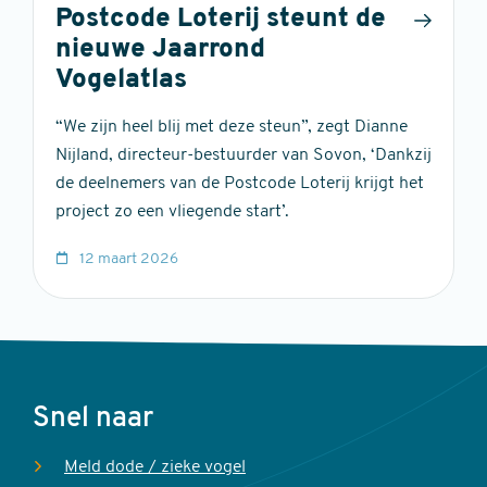
Postcode Loterij steunt de
nieuwe Jaarrond
Vogelatlas
“We zijn heel blij met deze steun”, zegt Dianne
Nijland, directeur-bestuurder van Sovon, ‘Dankzij
de deelnemers van de Postcode Loterij krijgt het
project zo een vliegende start’.
12 maart 2026
Voet
Snel naar
Meld dode / zieke vogel