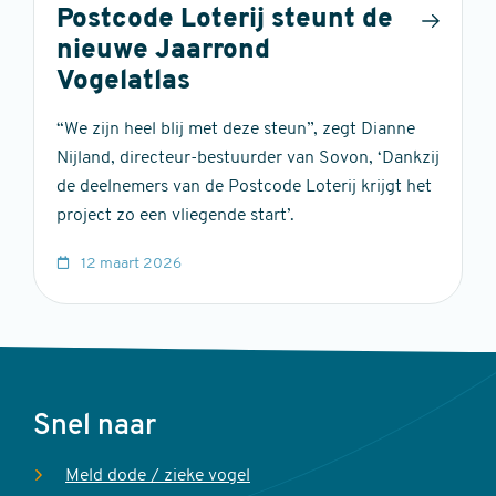
Postcode Loterij steunt de
nieuwe Jaarrond
Vogelatlas
“We zijn heel blij met deze steun”, zegt Dianne
Nijland, directeur-bestuurder van Sovon, ‘Dankzij
de deelnemers van de Postcode Loterij krijgt het
project zo een vliegende start’.
12 maart 2026
Voet
Snel naar
Meld dode / zieke vogel