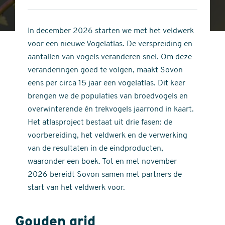
4
of
out
5
of
In december 2026 starten we met het veldwerk
stars
5
voor een nieuwe Vogelatlas. De verspreiding en
stars
aantallen van vogels veranderen snel. Om deze
veranderingen goed te volgen, maakt Sovon
eens per circa 15 jaar een vogelatlas. Dit keer
brengen we de populaties van broedvogels en
overwinterende én trekvogels jaarrond in kaart.
Het atlasproject bestaat uit drie fasen: de
voorbereiding, het veldwerk en de verwerking
van de resultaten in de eindproducten,
waaronder een boek. Tot en met november
2026 bereidt Sovon samen met partners de
start van het veldwerk voor.
Gouden grid