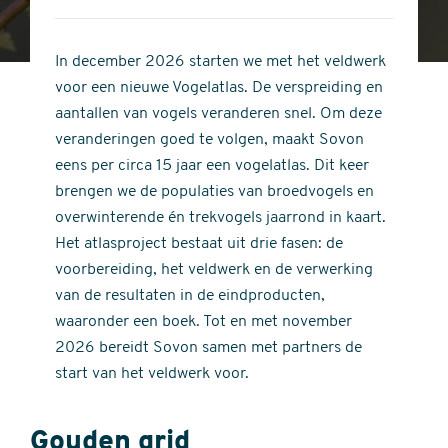
4
of
out
5
of
In december 2026 starten we met het veldwerk
stars
5
voor een nieuwe Vogelatlas. De verspreiding en
stars
aantallen van vogels veranderen snel. Om deze
veranderingen goed te volgen, maakt Sovon
eens per circa 15 jaar een vogelatlas. Dit keer
brengen we de populaties van broedvogels en
overwinterende én trekvogels jaarrond in kaart.
Het atlasproject bestaat uit drie fasen: de
voorbereiding, het veldwerk en de verwerking
van de resultaten in de eindproducten,
waaronder een boek. Tot en met november
2026 bereidt Sovon samen met partners de
start van het veldwerk voor.
Gouden grid