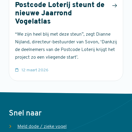
Postcode Loterij steunt de
nieuwe Jaarrond
Vogelatlas
“We zijn heel blij met deze steun”, zegt Dianne
Nijland, directeur-bestuurder van Sovon, ‘Dankzij
de deelnemers van de Postcode Loterij krijgt het
project zo een vliegende start’.
12 maart 2026
Voet
Snel naar
Meld dode / zieke vogel