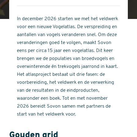
4
of
out
5
of
In december 2026 starten we met het veldwerk
stars
5
voor een nieuwe Vogelatlas. De verspreiding en
stars
aantallen van vogels veranderen snel. Om deze
veranderingen goed te volgen, maakt Sovon
eens per circa 15 jaar een vogelatlas. Dit keer
brengen we de populaties van broedvogels en
overwinterende én trekvogels jaarrond in kaart.
Het atlasproject bestaat uit drie fasen: de
voorbereiding, het veldwerk en de verwerking
van de resultaten in de eindproducten,
waaronder een boek. Tot en met november
2026 bereidt Sovon samen met partners de
start van het veldwerk voor.
Gouden grid