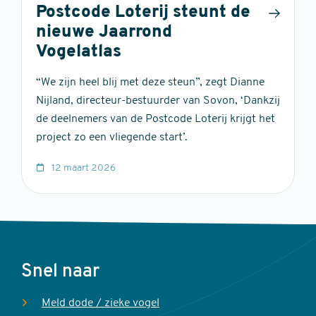
Postcode Loterij steunt de
nieuwe Jaarrond
Vogelatlas
“We zijn heel blij met deze steun”, zegt Dianne
Nijland, directeur-bestuurder van Sovon, ‘Dankzij
de deelnemers van de Postcode Loterij krijgt het
project zo een vliegende start’.
12 maart 2026
Voet
Snel naar
Meld dode / zieke vogel