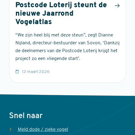
Postcode Loterij steunt de
nieuwe Jaarrond
Vogelatlas
“We zijn heel blij met deze steun”, zegt Dianne
Nijland, directeur-bestuurder van Sovon, ‘Dankzij
de deelnemers van de Postcode Loterij krijgt het
project zo een vliegende start’.
12 maart 2026
Voet
Snel naar
Meld dode / zieke vogel