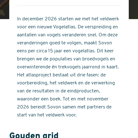
4
of
out
5
of
In december 2026 starten we met het veldwerk
stars
5
voor een nieuwe Vogelatlas. De verspreiding en
stars
aantallen van vogels veranderen snel. Om deze
veranderingen goed te volgen, maakt Sovon
eens per circa 15 jaar een vogelatlas. Dit keer
brengen we de populaties van broedvogels en
overwinterende én trekvogels jaarrond in kaart.
Het atlasproject bestaat uit drie fasen: de
voorbereiding, het veldwerk en de verwerking
van de resultaten in de eindproducten,
waaronder een boek. Tot en met november
2026 bereidt Sovon samen met partners de
start van het veldwerk voor.
Gouden grid