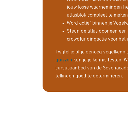
jouw losse waarnemingen help
atlasblok compleet te maken
Word actief binnen je Vogelw
Steun de atlas door een een
crowdfundingactie voor het a
Twijfel je of je genoeg vogelkenn
quizzen
kun je je kennis testen. W
cursusaanbod van de Sovonacadem
tellingen goed te determineren.