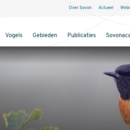
Over Sovon
Actueel
Webw
Vogels
Gebieden
Publicaties
Sovonac
tie