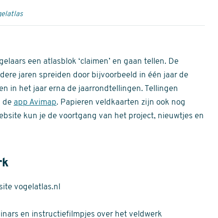
elatlas
gelaars een atlasblok ‘claimen’ en gaan tellen. De
dere jaren spreiden door bijvoorbeeld in één jaar de
n in het jaar erna de jaarrondtellingen. Tellingen
n de
app Avimap
. Papieren veldkaarten zijn ook nog
bsite kun je de voortgang van het project, nieuwtjes en
rk
te vogelatlas.nl
nars en instructiefilmpjes over het veldwerk