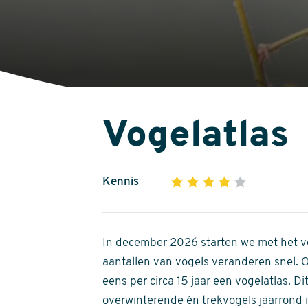
Vogelatlas
Kennis
1
2
3
4
5
4
out
of
In december 2026 starten we met het ve
5
aantallen van vogels veranderen snel.
stars
eens per circa 15 jaar een vogelatlas. 
overwinterende én trekvogels jaarrond in