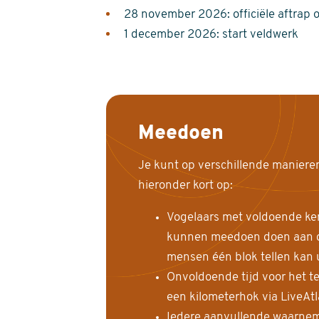
28 november 2026: officiële aftrap 
1 december 2026: start veldwerk
Meedoen
Je kunt op verschillende maniere
hieronder kort op:
Vogelaars met voldoende ke
kunnen meedoen doen aan de
mensen één blok tellen kan 
Onvoldoende tijd voor het te
een kilometerhok via LiveAt
Iedere aanvullende waarnem