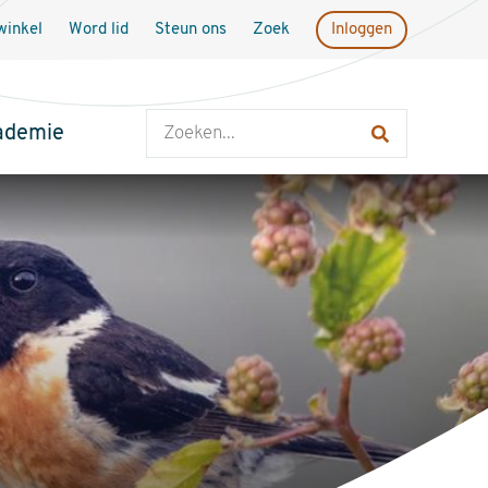
inkel
Word lid
Steun ons
Zoek
Inloggen
Zoeken
ademie