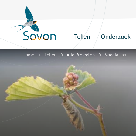
Overslaan
Secundair
en
menu
naar
de
Tellen
Onderzoek
inhoud
Sovon
Hoofdnaviga
gaan
Homepage
Kruimelpad
Home
Tellen
Alle Projecten
Vogelatlas