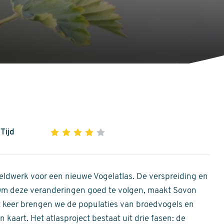
Tijd
1
2
3
4
5
4
out
of
ldwerk voor een nieuwe Vogelatlas. De verspreiding en
5
 Om deze veranderingen goed te volgen, maakt Sovon
stars
Dit keer brengen we de populaties van broedvogels en
 kaart. Het atlasproject bestaat uit drie fasen: de