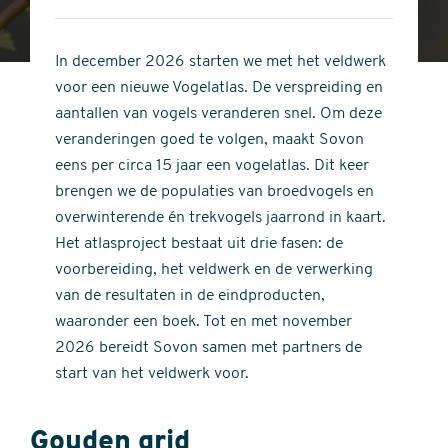
4
of
out
5
of
In december 2026 starten we met het veldwerk
stars
5
voor een nieuwe Vogelatlas. De verspreiding en
stars
aantallen van vogels veranderen snel. Om deze
veranderingen goed te volgen, maakt Sovon
eens per circa 15 jaar een vogelatlas. Dit keer
brengen we de populaties van broedvogels en
overwinterende én trekvogels jaarrond in kaart.
Het atlasproject bestaat uit drie fasen: de
voorbereiding, het veldwerk en de verwerking
van de resultaten in de eindproducten,
waaronder een boek. Tot en met november
2026 bereidt Sovon samen met partners de
start van het veldwerk voor.
Gouden grid