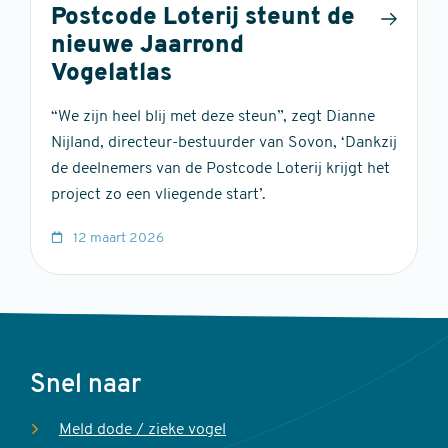
Postcode Loterij steunt de
nieuwe Jaarrond
Vogelatlas
“We zijn heel blij met deze steun”, zegt Dianne
Nijland, directeur-bestuurder van Sovon, ‘Dankzij
de deelnemers van de Postcode Loterij krijgt het
project zo een vliegende start’.
12 maart 2026
Voet
Snel naar
Meld dode / zieke vogel