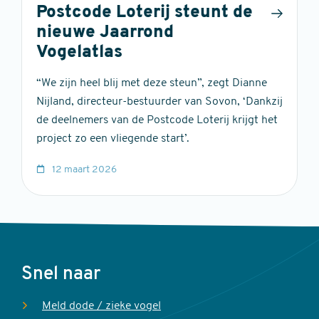
Postcode Loterij steunt de
nieuwe Jaarrond
Vogelatlas
“We zijn heel blij met deze steun”, zegt Dianne
Nijland, directeur-bestuurder van Sovon, ‘Dankzij
de deelnemers van de Postcode Loterij krijgt het
project zo een vliegende start’.
12 maart 2026
Voet
Snel naar
Meld dode / zieke vogel