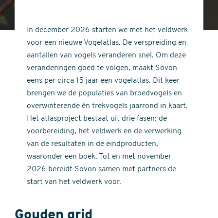
4
of
out
5
of
In december 2026 starten we met het veldwerk
stars
5
voor een nieuwe Vogelatlas. De verspreiding en
stars
aantallen van vogels veranderen snel. Om deze
veranderingen goed te volgen, maakt Sovon
eens per circa 15 jaar een vogelatlas. Dit keer
brengen we de populaties van broedvogels en
overwinterende én trekvogels jaarrond in kaart.
Het atlasproject bestaat uit drie fasen: de
voorbereiding, het veldwerk en de verwerking
van de resultaten in de eindproducten,
waaronder een boek. Tot en met november
2026 bereidt Sovon samen met partners de
start van het veldwerk voor.
Gouden grid