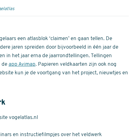
elatlas
gelaars een atlasblok ‘claimen’ en gaan tellen. De
dere jaren spreiden door bijvoorbeeld in één jaar de
n in het jaar erna de jaarrondtellingen. Tellingen
n de
app Avimap
. Papieren veldkaarten zijn ook nog
bsite kun je de voortgang van het project, nieuwtjes en
rk
te vogelatlas.nl
nars en instructiefilmpjes over het veldwerk