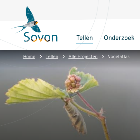
Overslaan
Secundair
en
menu
naar
de
Tellen
Onderzoek
inhoud
Sovon
Hoofdnaviga
gaan
Homepage
Kruimelpad
Home
Tellen
Alle Projecten
Vogelatlas