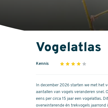
Vogelatlas
Kennis
1
2
3
4
5
4
out
of
In december 2026 starten we met het ve
5
aantallen van vogels veranderen snel.
stars
eens per circa 15 jaar een vogelatlas. 
overwinterende én trekvogels jaarrond in