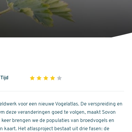
Tijd
1
2
3
4
5
4
out
of
ldwerk voor een nieuwe Vogelatlas. De verspreiding en
5
 Om deze veranderingen goed te volgen, maakt Sovon
stars
Dit keer brengen we de populaties van broedvogels en
 kaart. Het atlasproject bestaat uit drie fasen: de