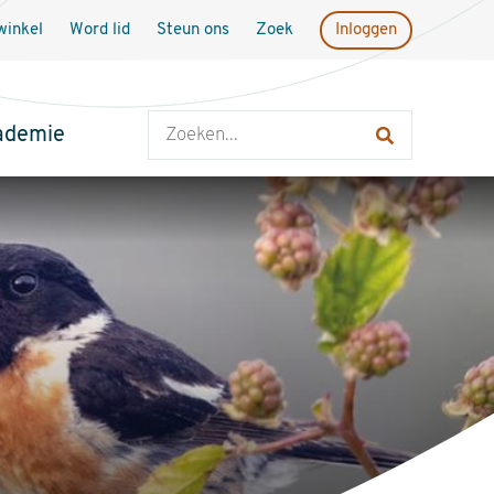
inkel
Word lid
Steun ons
Zoek
Inloggen
Zoeken
ademie