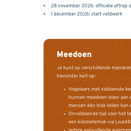
28 november 2026: officiële aftrap 
1 december 2026: start veldwerk
Meedoen
Je kunt op verschillende maniere
hieronder kort op:
Vogelaars met voldoende ke
kunnen meedoen doen aan de
mensen één blok tellen kan 
Onvoldoende tijd voor het te
een kilometerhok via LiveAt
Iedere aanvullende waarnem