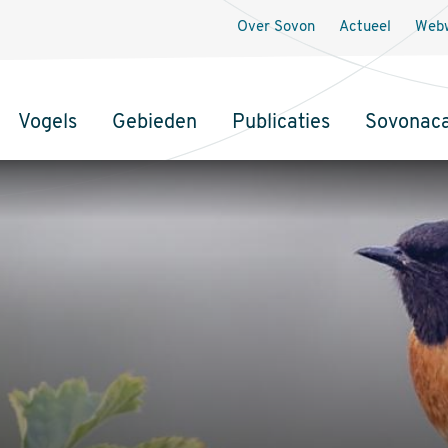
Over Sovon
Actueel
Webw
Vogels
Gebieden
Publicaties
Sovonac
tie