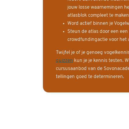
jouw losse waarnemingen help
atlasblok compleet te maken
Word actief binnen je Vogelw
Steun de atlas door een een
crowdfundingactie voor het a
Twijfel je of je genoeg vogelkenn
quizzen
kun je je kennis testen. W
cursusaanbod van de Sovonacadem
tellingen goed te determineren.