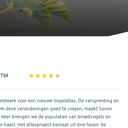
Tijd
1
2
3
4
5
4
out
of
ldwerk voor een nieuwe Vogelatlas. De verspreiding en
5
 Om deze veranderingen goed te volgen, maakt Sovon
stars
Dit keer brengen we de populaties van broedvogels en
 kaart. Het atlasproject bestaat uit drie fasen: de