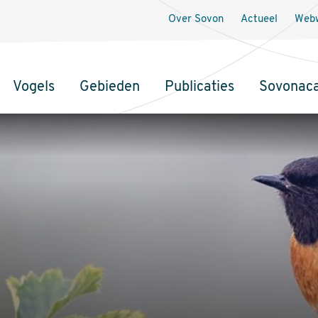
Over Sovon
Actueel
Webw
Vogels
Gebieden
Publicaties
Sovonac
tie