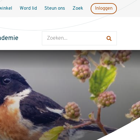
inkel
Word lid
Steun ons
Zoek
Inloggen
Zoeken
ademie