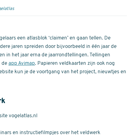
elatlas
gelaars een atlasblok ‘claimen’ en gaan tellen. De
dere jaren spreiden door bijvoorbeeld in één jaar de
n in het jaar erna de jaarrondtellingen. Tellingen
n de
app Avimap
. Papieren veldkaarten zijn ook nog
bsite kun je de voortgang van het project, nieuwtjes en
rk
te vogelatlas.nl
nars en instructiefilmpjes over het veldwerk