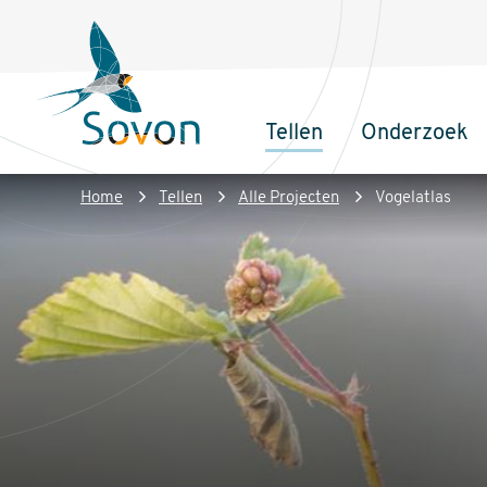
Overslaan
Secundair
en
menu
naar
de
Tellen
Onderzoek
inhoud
Sovon
Hoofdnaviga
gaan
Homepage
Kruimelpad
Home
Tellen
Alle Projecten
Vogelatlas