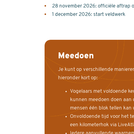
28 november 2026: officiële aftrap 
1 december 2026: start veldwerk
Meedoen
Je kunt op verschillende maniere
hieronder kort op:
Vogelaars met voldoende ke
kunnen meedoen doen aan de
mensen één blok tellen kan 
Onvoldoende tijd voor het te
een kilometerhok via LiveAt
Iedere aanvullende waarnem