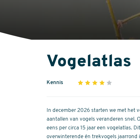
Vogelatlas
Kennis
1
2
3
4
5
4
out
of
In december 2026 starten we met het ve
5
aantallen van vogels veranderen snel.
stars
eens per circa 15 jaar een vogelatlas. 
overwinterende én trekvogels jaarrond in