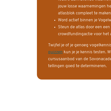
jouw losse waarnemingen help
atlasblok compleet te maken
Word actief binnen je Vogelw
Steun de atlas door een een
crowdfundingactie voor het a
Twijfel je of je genoeg vogelkenn
quizzen
kun je je kennis testen. W
cursusaanbod van de Sovonacadem
tellingen goed te determineren.