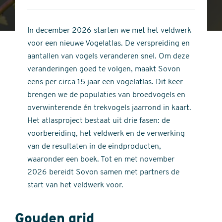
4
of
out
5
of
In december 2026 starten we met het veldwerk
stars
5
voor een nieuwe Vogelatlas. De verspreiding en
stars
aantallen van vogels veranderen snel. Om deze
veranderingen goed te volgen, maakt Sovon
eens per circa 15 jaar een vogelatlas. Dit keer
brengen we de populaties van broedvogels en
overwinterende én trekvogels jaarrond in kaart.
Het atlasproject bestaat uit drie fasen: de
voorbereiding, het veldwerk en de verwerking
van de resultaten in de eindproducten,
waaronder een boek. Tot en met november
2026 bereidt Sovon samen met partners de
start van het veldwerk voor.
Gouden grid