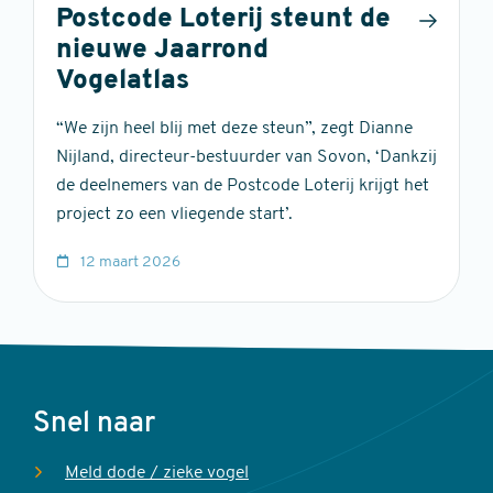
Postcode Loterij steunt de
nieuwe Jaarrond
Vogelatlas
“We zijn heel blij met deze steun”, zegt Dianne
Nijland, directeur-bestuurder van Sovon, ‘Dankzij
de deelnemers van de Postcode Loterij krijgt het
project zo een vliegende start’.
12 maart 2026
Voet
Snel naar
Meld dode / zieke vogel