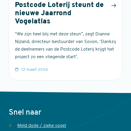
Postcode Loterij steunt de
nieuwe Jaarrond
Vogelatlas
“We zijn heel blij met deze steun”, zegt Dianne
Nijland, directeur-bestuurder van Sovon, ‘Dankzij
de deelnemers van de Postcode Loterij krijgt het
project zo een vliegende start’.
12 maart 2026
Voet
Snel naar
Meld dode / zieke vogel