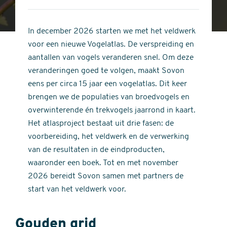
4
of
out
5
of
In december 2026 starten we met het veldwerk
stars
5
voor een nieuwe Vogelatlas. De verspreiding en
stars
aantallen van vogels veranderen snel. Om deze
veranderingen goed te volgen, maakt Sovon
eens per circa 15 jaar een vogelatlas. Dit keer
brengen we de populaties van broedvogels en
overwinterende én trekvogels jaarrond in kaart.
Het atlasproject bestaat uit drie fasen: de
voorbereiding, het veldwerk en de verwerking
van de resultaten in de eindproducten,
waaronder een boek. Tot en met november
2026 bereidt Sovon samen met partners de
start van het veldwerk voor.
Gouden grid