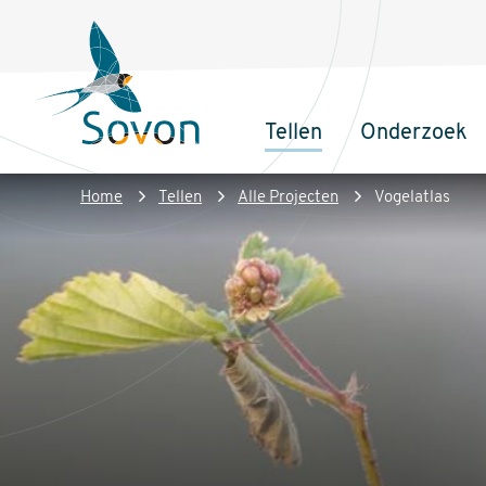
Overslaan
Secundair
en
menu
naar
de
Tellen
Onderzoek
inhoud
Sovon
Hoofdnaviga
gaan
Homepage
Kruimelpad
Home
Tellen
Alle Projecten
Vogelatlas