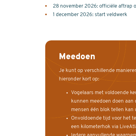
28 november 2026: officiële aftrap 
1 december 2026: start veldwerk
Meedoen
Je kunt op verschillende maniere
hieronder kort op:
Vogelaars met voldoende ke
kunnen meedoen doen aan de
mensen één blok tellen kan 
Onvoldoende tijd voor het te
een kilometerhok via LiveAt
Iedere aanvullende waarnem