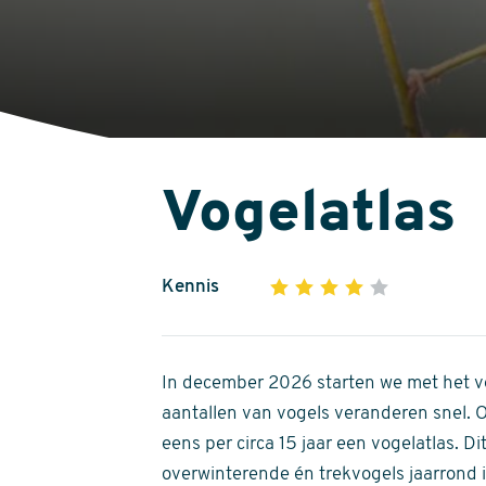
Vogelatlas
Kennis
1
2
3
4
5
4
out
of
In december 2026 starten we met het ve
5
aantallen van vogels veranderen snel.
stars
eens per circa 15 jaar een vogelatlas. 
overwinterende én trekvogels jaarrond in