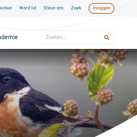
inkel
Word lid
Steun ons
Zoek
Inloggen
Zoeken
ademie