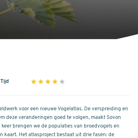
Tijd
1
2
3
4
5
4
out
of
ldwerk voor een nieuwe Vogelatlas. De verspreiding en
5
 Om deze veranderingen goed te volgen, maakt Sovon
stars
Dit keer brengen we de populaties van broedvogels en
 kaart. Het atlasproject bestaat uit drie fasen: de