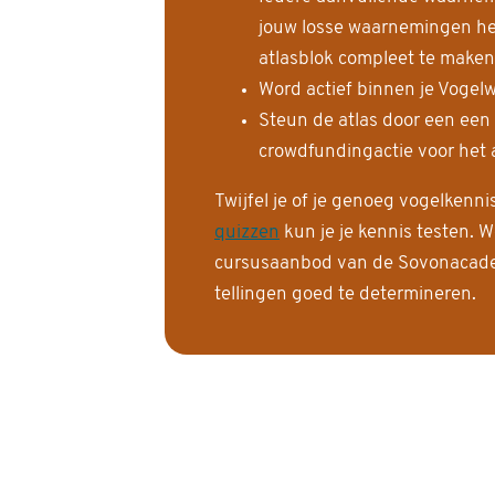
jouw losse waarnemingen help
atlasblok compleet te maken
Word actief binnen je Vogelw
Steun de atlas door een een
crowdfundingactie voor het a
Twijfel je of je genoeg vogelkenn
quizzen
kun je je kennis testen. W
cursusaanbod van de Sovonacadem
tellingen goed te determineren.