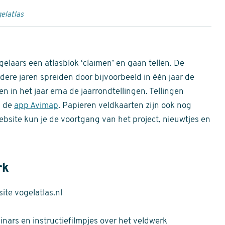
elatlas
gelaars een atlasblok ‘claimen’ en gaan tellen. De
dere jaren spreiden door bijvoorbeeld in één jaar de
n in het jaar erna de jaarrondtellingen. Tellingen
n de
app Avimap
. Papieren veldkaarten zijn ook nog
bsite kun je de voortgang van het project, nieuwtjes en
rk
te vogelatlas.nl
nars en instructiefilmpjes over het veldwerk